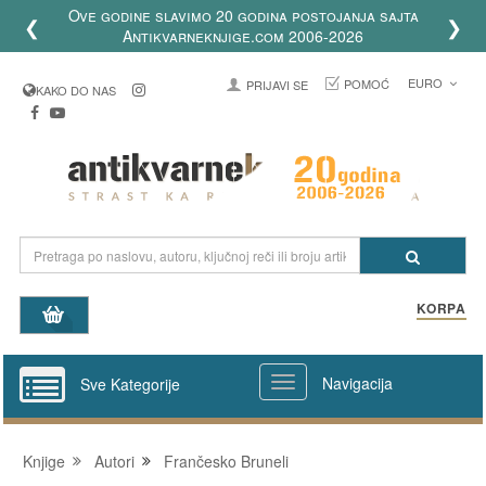
Ove godine slavimo 20 godina postojanja sajta
❮
❯
Antikvarneknjige.com 2006-2026
EURO
POMOĆ
PRIJAVI SE
KAKO DO NAS
KORPA
Navigacija
Sve Kategorije
Knjige
Autori
Frančesko Bruneli