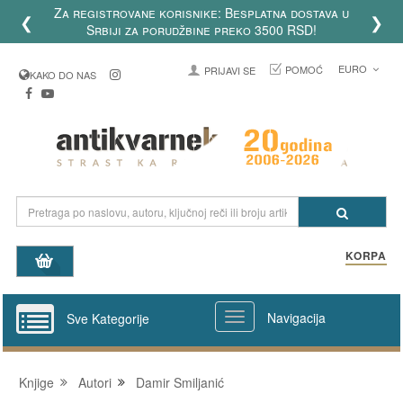
Za registrovane korisnike: Besplatna dostava u
❮
❯
Srbiji za porudžbine preko 3500 RSD!
EURO
POMOĆ
PRIJAVI SE
KAKO DO NAS
KORPA
Navigacija
Sve Kategorije
Knjige
Autori
Damir Smiljanić