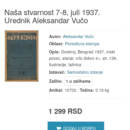
Naša stvarnost 7-8, juli 1937.
Urednik Aleksandar Vučo
Autor:
Aleksandar Vučo
Oblast:
Periodicna stampa
Opis:
Dvobroj, Beograd 1937, meki
povez, stanje: vrlo dobro 4+, str. 136,
ilustracije, latinica
Izdavač:
Samostalno izdanje
Zalihe:
1 u zalihama
Artikal:
10702 :
Težina:
0.19 kg
1 299 RSD
DODAJ U KORPU