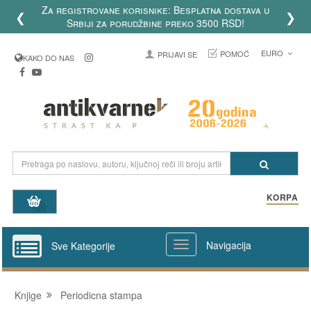
Za registrovane korisnike: Besplatna dostava u
❮
❯
Srbiji za porudžbine preko 3500 RSD!
EURO
POMOĆ
PRIJAVI SE
KAKO DO NAS
KORPA
Navigacija
Sve Kategorije
Knjige
Periodicna stampa