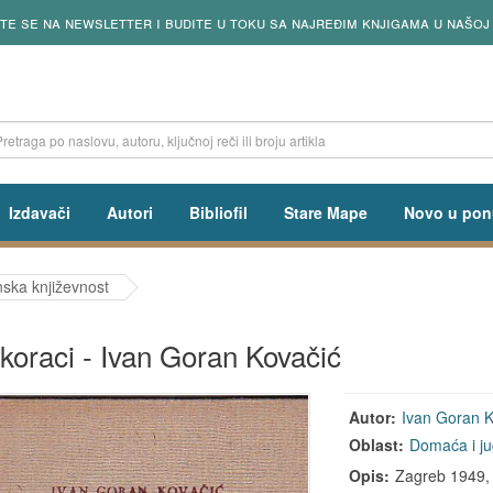
 newsletter i budite u toku sa najređim knjigama u našoj ponudi
Izdavači
Autori
Bibliofil
Stare Mape
Novo u pon
ska književnost
 koraci - Ivan Goran Kovačić
Autor:
Ivan Goran K
Oblast:
Domaća i ju
Opis:
Zagreb 1949, s