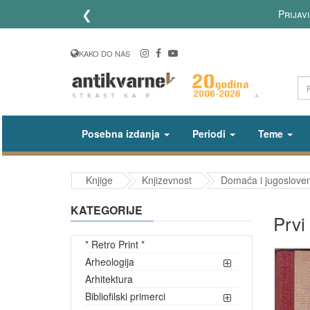
❮
Prijavite se na
KAKO DO NAS
Posebna izdanja
Periodi
Teme
Knjige
Knjizevnost
Domaća i jugosloven
KATEGORIJE
Prvi
* Retro Print *
Arheologija
Arhitektura
Bibliofilski primerci