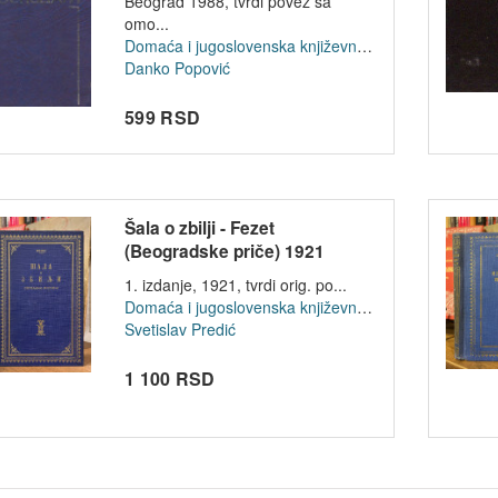
Beograd 1988, tvrdi povez sa
omo...
Domaća i jugoslovenska književnost
Danko Popović
599 RSD
Šala o zbilji - Fezet
(Beogradske priče) 1921
1. izdanje, 1921, tvrdi orig. po...
Domaća i jugoslovenska književnost
Svetislav Predić
1 100 RSD