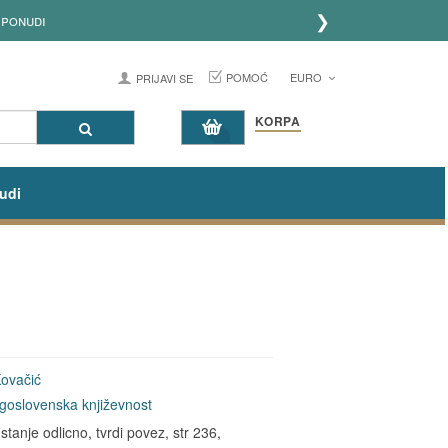
❯
POMOĆ
EURO
PRIJAVI SE
KORPA
udi
ovačić
goslovenska književnost
tanje odlicno, tvrdi povez, str 236,