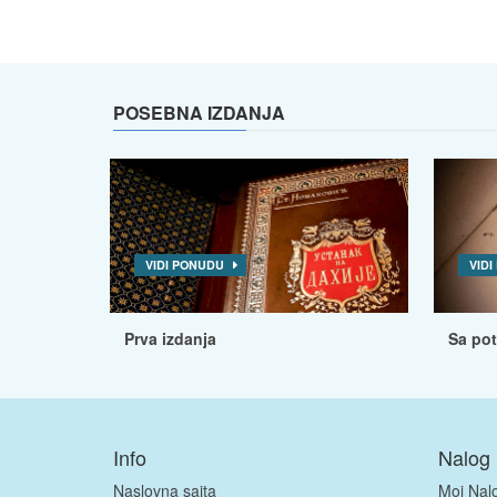
POSEBNA IZDANJA
VIDI PONUDU
VID
Prva izdanja
Sa po
Info
Nalog
Naslovna sajta
Moj Nal