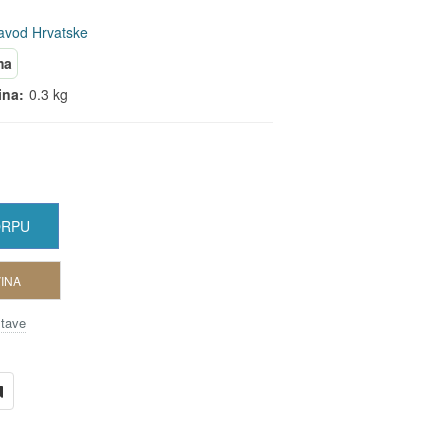
avod Hrvatske
ma
ina:
0.3 kg
ORPU
INA
stave