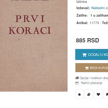
latinica
Izdavač:
Nakladni z
Zalihe:
1 u zaliha
Artikal:
11773 :
Tež
885 RSD
DODAJ U K
BRZA KUPOV
Opcije i troškovi do
Načini plaćanja