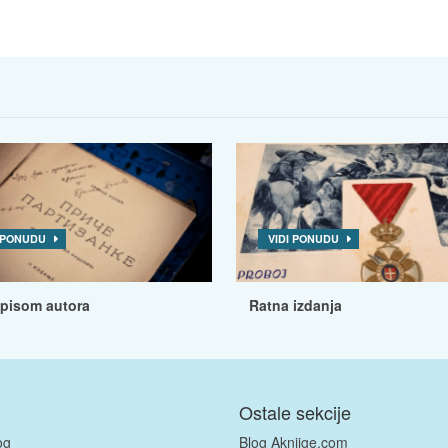
I PONUDU
VIDI PONUDU
tpisom autora
Ratna izdanja
Ostale sekcije
og
Blog Aknjige.com