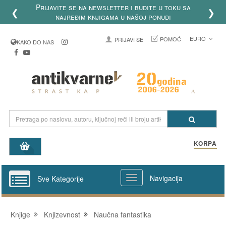
Prijavite se na newsletter i budite u toku sa
❮
❯
najređim knjigama u našoj ponudi
EURO
POMOĆ
PRIJAVI SE
KAKO DO NAS
KORPA
Navigacija
Sve Kategorije
Knjige
Knjizevnost
Naučna fantastika