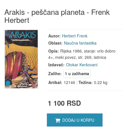
Arakis - peščana planeta - Frenk
Herbert
Autor:
Herbert Frenk
Oblast:
Naučna fantastika
Opis:
Rijeka 1986, stanje: vrlo dobro
4+, meki povez, str. 269, latinica
Izdavač:
Otokar Keršovani
Zalihe:
1 u zalihama
Artikal:
12146 :
Težina:
0.22 kg
1 100 RSD
DODAJ U KORPU