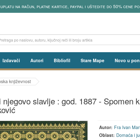
 uplatu na račun, platne kartice, paypal i uštedite do 50% cene po
Izdavači
Autori
Bibliofil
Stare Mape
Novo u pon
ska književnost
 i njegovo slavlje : god. 1887 - Spomen k
ović
Autor:
Fra Ivan Mar
Oblast:
Domaća i ju