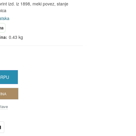
rint izd. iz 1898, meki povez, stanje
nica
atska
ma
ina:
0.43 kg
ORPU
INA
stave