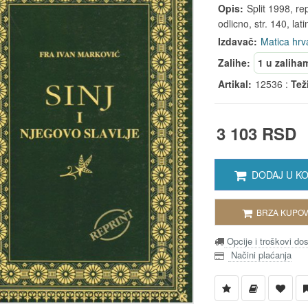
Opis:
Split 1998, rep
odlicno, str. 140, lati
Izdavač:
Matica hrv
Zalihe:
1 u zaliha
Artikal:
12536 :
Tež
3 103 RSD
DODAJ U K
BRZA KUPOV
Opcije i troškovi do
Načini plaćanja