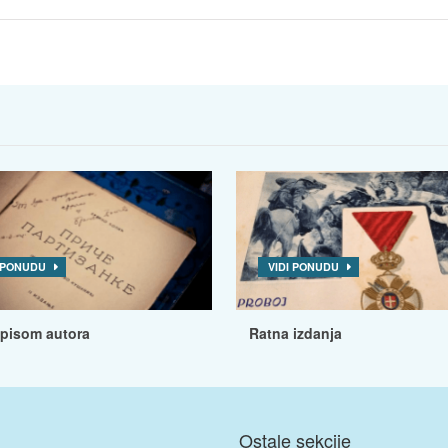
I PONUDU
VIDI PONUDU
tpisom autora
Ratna izdanja
Ostale sekcije