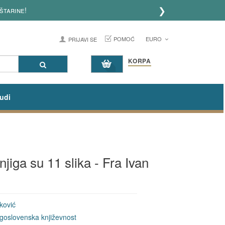
❯
štarine!
POMOĆ
EURO
PRIJAVI SE
KORPA
udi
njiga su 11 slika - Fra Ivan
ković
goslovenska književnost