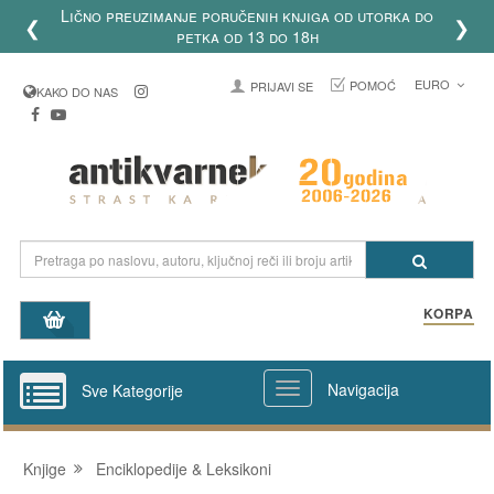
Lično preuzimanje poručenih knjiga od utorka do
❮
❯
petka od 13 do 18h
EURO
POMOĆ
PRIJAVI SE
KAKO DO NAS
KORPA
Navigacija
Sve Kategorije
Knjige
Enciklopedije & Leksikoni