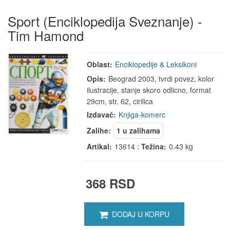
Sport (Enciklopedija Sveznanje) -
Tim Hamond
Oblast:
Enciklopedije & Leksikoni
Opis:
Beograd 2003, tvrdi povez, kolor
ilustracije, stanje skoro odlicno, format
29cm, str. 62, cirilica
Izdavač:
Knjiga-komerc
Zalihe:
1 u zalihama
Artikal:
13614 :
Težina:
0.43 kg
368 RSD
DODAJ U KORPU