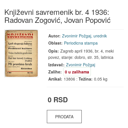
Književni savremenik br. 4 1936:
Radovan Zogović, Jovan Popović
Autor:
Zvonimir Požgaj, urednik
Oblast:
Periodicna stampa
Opis:
Zagreb april 1936, br. 4, meki
povez, stanje: dobro, str. 35, latinica
Izdavač:
Zvonimir Požgaj
Zalihe:
0 u zalihama
Artikal:
13806 :
Težina:
0.05 kg
0 RSD
PRODATA