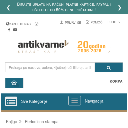
Birajte uplatu na račun, platne kartice, paypal i
❮
❯
uštedite do 50% cene poštarine!
EURO
POMOĆ
PRIJAVI SE
KAKO DO NAS
KORPA
Navigacija
Sve Kategorije
Knjige
Periodicna stampa