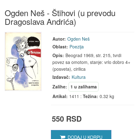
Ogden Neš - Štihovi (u prevodu
Dragoslava Andrića)
Autor:
Ogden Neš
Oblast:
Poezija
Opis:
Beograd 1969, str. 215, tvrdi
povez sa omotom, stanje: vrlo dobro 4+
(posveta), cirilica
Izdavač:
Kultura
Zalihe:
1 u zalihama
Artikal:
1411 :
Težina:
0.32 kg
550 RSD
DODAJ U KORPU