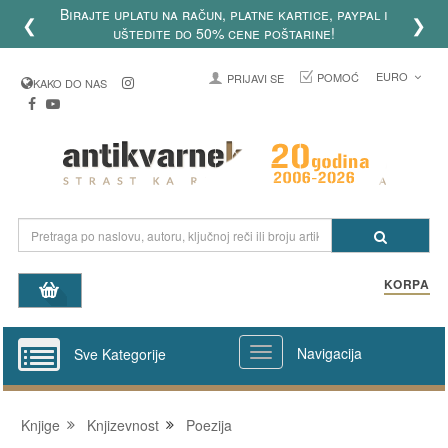
Birajte uplatu na račun, platne kartice, paypal i
❮
❯
uštedite do 50% cene poštarine!
EURO
POMOĆ
PRIJAVI SE
KAKO DO NAS
KORPA
Navigacija
Sve Kategorije
Knjige
Knjizevnost
Poezija