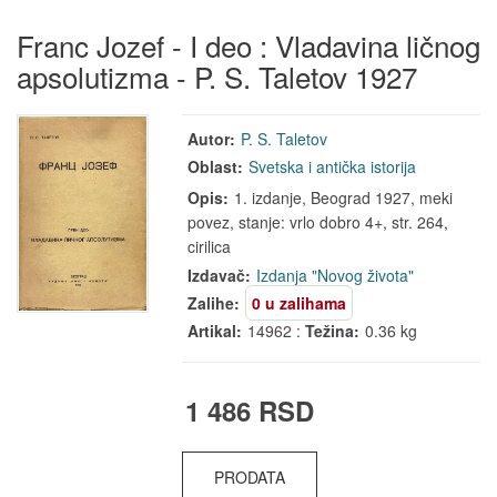
Franc Jozef - I deo : Vladavina ličnog
apsolutizma - P. S. Taletov 1927
Autor:
P. S. Taletov
Oblast:
Svetska i antička istorija
Opis:
1. izdanje, Beograd 1927, meki
povez, stanje: vrlo dobro 4+, str. 264,
cirilica
Izdavač:
Izdanja "Novog života"
Zalihe:
0 u zalihama
Artikal:
14962 :
Težina:
0.36 kg
1 486 RSD
PRODATA