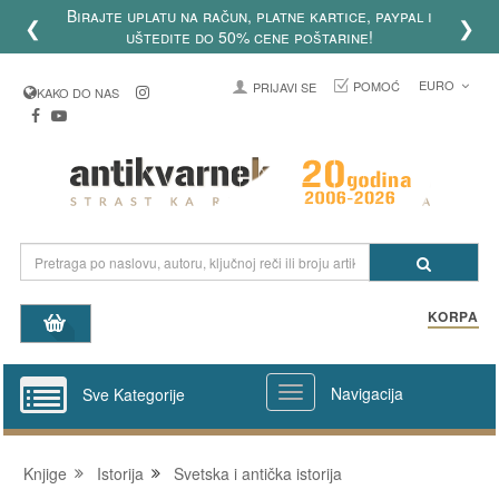
Birajte uplatu na račun, platne kartice, paypal i
❮
❯
uštedite do 50% cene poštarine!
EURO
POMOĆ
PRIJAVI SE
KAKO DO NAS
KORPA
Navigacija
Sve Kategorije
Knjige
Istorija
Svetska i antička istorija