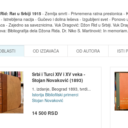
Rid: Rat u Srbiji 1915
- Zemlja smrti - Privremena ratna prestonica - 
 - Istrebljena nacija - Gučevo i dolina leševa - Izgubljeni svet - Ponovo u 
ca - Zajedno sa saveznicima. Vuk Dragović: Džon Rid u Srbiji. Vuk Drag
va: Bibliografija dela Džona Rida. Dr. Niko S. Martinović: In memoria
 OBLASTI
OD IZDAVAČA
OD AUTORA
ISTI 
Srbi i Turci XIV i XV veka -
Stojan Novaković (1893)
1. izdanje, Beograd 1893, tvrdi...
Istorija
Bibliofilski primerci
Stojan Novaković
14 500 RSD