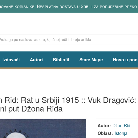
isnike: Besplatna dostava u Srbiji za porudžbine preko 3500 RSD
Izdavači
Autori
Bibliofil
Stare Mape
Novo u pon
 Rid: Rat u Srbiji 1915 :: Vuk Dragović:
tni put Džona Rida
Autor:
Džon Rid
Oblast:
Istorija