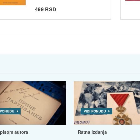
499 RSD
I PONUDU
VIDI PONUDU
tpisom autora
Ratna izdanja