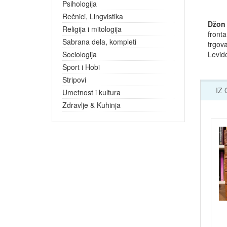
Psihologija
Rečnici, Lingvistika
Džon 
Religija i mitologija
fronta
Sabrana dela, kompleti
trgova
Sociologija
Levido
Sport i Hobi
Stripovi
IZ
Umetnost i kultura
Zdravlje & Kuhinja