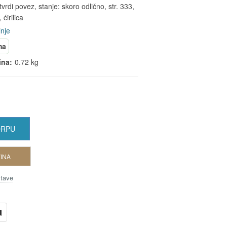
vrdi povez, stanje: skoro odlično, str. 333,
 ćirilica
nje
ma
ina:
0.72 kg
ORPU
INA
stave