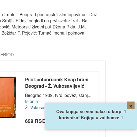
Ka frontu - Beograd pod austrijskim topovima - Duž
Srbiji - Ridovi pogledi na prvi svetski rat - Rat
ović: Meteorski životni put Džona Rida. J.M.
m. Božidar F. Pejović: Tumač imena i pojmova
PERIOD
Pilot-potporučnik Knap brani
Beograd - Ž. Vukosavljević
1939
Beograd 1939, tvrdi povez, stanj...
Istorija
×
Ž. Vukosavljević
Ova knjiga se već nalazi u korpi 1
korisnika! Knjiga u zalihama: 1
699 RSD