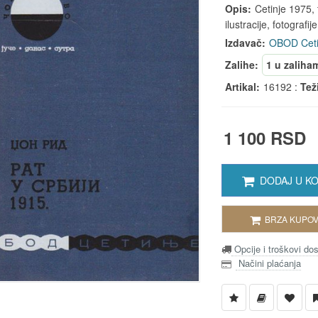
Opis:
Cetinje 1975, t
ilustracije, fotografije,
Izdavač:
OBOD Ceti
Zalihe:
1 u zaliha
Artikal:
16192 :
Tež
1 100 RSD
DODAJ U K
BRZA KUPOV
Opcije i troškovi do
Načini plaćanja