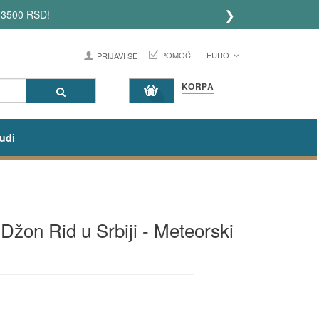
❯
!
POMOĆ
EURO
PRIJAVI SE
KORPA
udi
 Džon Rid u Srbiji - Meteorski