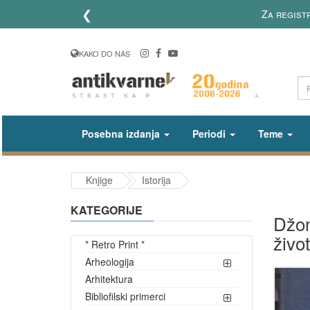
❮
Za registrovane kor
KAKO DO NAS
Posebna izdanja
Periodi
Teme
Knjige
Istorija
KATEGORIJE
Džon
živo
* Retro Print *
Arheologija
Arhitektura
Bibliofilski primerci