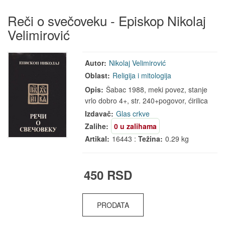
Reči o svečoveku - Episkop Nikolaj
Velimirović
Autor:
Nikolaj Velimirović
Oblast:
Religija i mitologija
Opis:
Šabac 1988, meki povez, stanje
vrlo dobro 4+, str. 240+pogovor, ćirilica
Izdavač:
Glas crkve
Zalihe:
0 u zalihama
Artikal:
16443 :
Težina:
0.29 kg
450 RSD
PRODATA