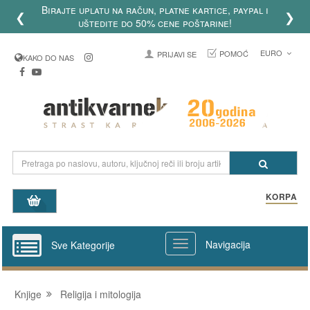
Birajte uplatu na račun, platne kartice, paypal i
❮
❯
uštedite do 50% cene poštarine!
EURO
POMOĆ
PRIJAVI SE
KAKO DO NAS
KORPA
Navigacija
Sve Kategorije
Knjige
Religija i mitologija