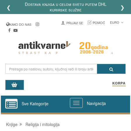
Dostava knjiga u celom svetu putem DHL
❮
❯
kurirske službe
EURO
POMOĆ
PRIJAVI SE
KAKO DO NAS
KORPA
Navigacija
Sve Kategorije
Knjige
Religija i mitologija