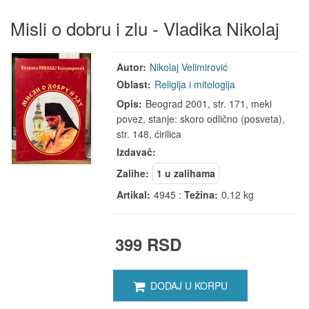
Misli o dobru i zlu - Vladika Nikolaj
Autor:
Nikolaj Velimirović
Oblast:
Religija i mitologija
Opis:
Beograd 2001, str. 171, meki
povez, stanje: skoro odlično (posveta),
str. 148, ćirilica
Izdavač:
Zalihe:
1 u zalihama
Artikal:
4945 :
Težina:
0.12 kg
399 RSD
DODAJ U KORPU