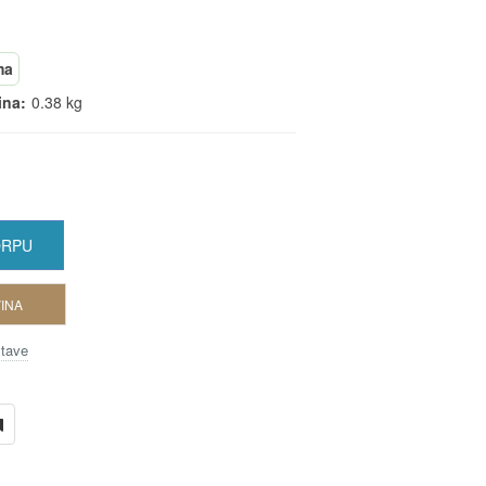
ma
ina:
0.38 kg
ORPU
INA
stave