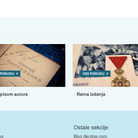
I PONUDU
VIDI PONUDU
tpisom autora
Ratna izdanja
Ostale sekcije
og
Blog Aknjige.com