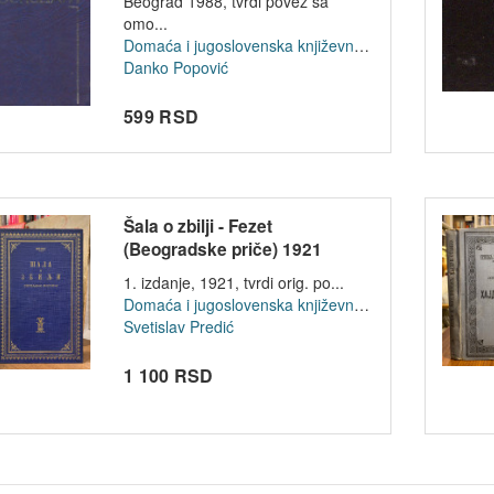
Beograd 1988, tvrdi povez sa
omo...
Domaća i jugoslovenska književnost
Danko Popović
599 RSD
Šala o zbilji - Fezet
(Beogradske priče) 1921
1. izdanje, 1921, tvrdi orig. po...
Domaća i jugoslovenska književnost
Svetislav Predić
1 100 RSD