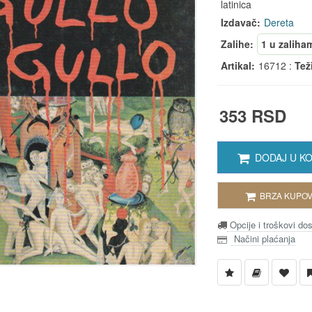
latinica
Izdavač:
Dereta
Zalihe:
1 u zaliha
Artikal:
16712 :
Tež
353 RSD
DODAJ U K
BRZA KUPOV
Opcije i troškovi do
Načini plaćanja