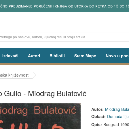
ično preuzimanje poručenih knjiga od utorka do petka od 13 do 1
Izdavači
Autori
Bibliofil
Stare Mape
Novo u pon
ska književnost
o Gullo - Miodrag Bulatović
Autor:
Miodrag Bula
Oblast:
Domaća i ju
Opis:
Beograd 1990, 