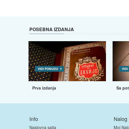
POSEBNA IZDANJA
VIDI PONUDU
VID
Prva izdanja
Sa po
Info
Nalog
Naslovna sajta
Moj Nal