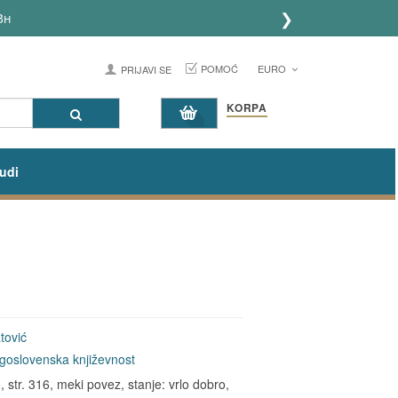
❯
8h
POMOĆ
EURO
PRIJAVI SE
KORPA
udi
tović
goslovenska književnost
str. 316, meki povez, stanje: vrlo dobro,