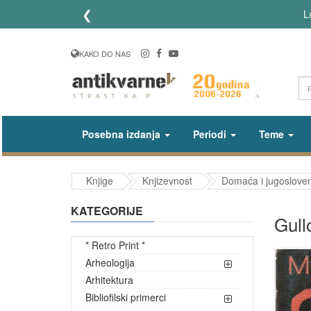
❮
L
KAKO DO NAS
Posebna izdanja
Periodi
Teme
Knjige
Knjizevnost
Domaća i jugosloven
KATEGORIJE
Gull
* Retro Print *
Arheologija
Arhitektura
Bibliofilski primerci