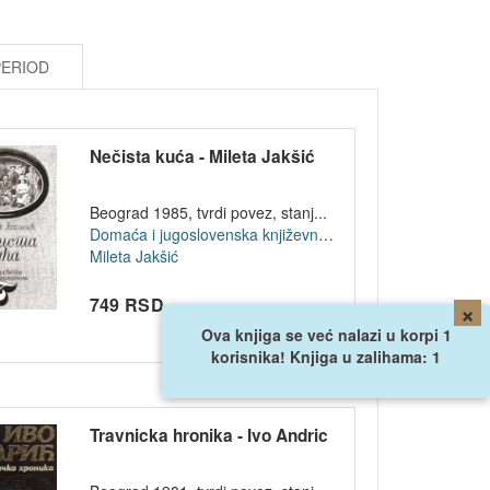
PERIOD
Nečista kuća - Mileta Jakšić
Beograd 1985, tvrdi povez, stanj...
Domaća i jugoslovenska književnost
Mileta Jakšić
749 RSD
×
Ova knjiga se već nalazi u korpi 1
korisnika! Knjiga u zalihama: 1
Travnicka hronika - Ivo Andric