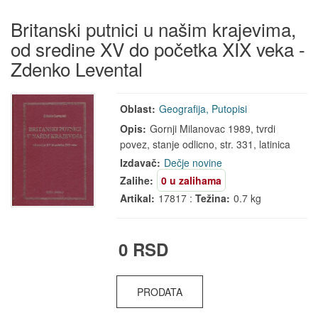
Britanski putnici u našim krajevima,
od sredine XV do početka XIX veka -
Zdenko Levental
Oblast:
Geografija, Putopisi
Opis:
Gornji Milanovac 1989, tvrdi
povez, stanje odlicno, str. 331, latinica
Izdavač:
Dečje novine
Zalihe:
0 u zalihama
Artikal:
17817 :
Težina:
0.7 kg
0 RSD
PRODATA