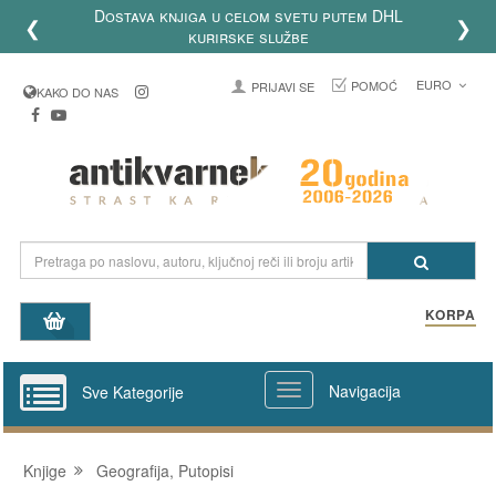
Dostava knjiga u celom svetu putem DHL
❮
❯
kurirske službe
EURO
POMOĆ
PRIJAVI SE
KAKO DO NAS
KORPA
Navigacija
Sve Kategorije
Knjige
Geografija, Putopisi