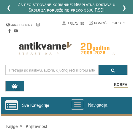
Za registrovane korisnike: Besplatna dostava u
❮
❯
Srbiji za porudžbine preko 3500 RSD!
EURO
POMOĆ
PRIJAVI SE
KAKO DO NAS
KORPA
Navigacija
Sve Kategorije
Knjige
Knjizevnost