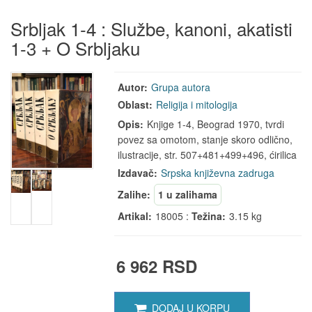
Srbljak 1-4 : Službe, kanoni, akatisti
1-3 + O Srbljaku
Autor:
Grupa autora
Oblast:
Religija i mitologija
Opis:
Knjige 1-4, Beograd 1970, tvrdi
povez sa omotom, stanje skoro odlično,
ilustracije, str. 507+481+499+496, ćirilica
Izdavač:
Srpska književna zadruga
Zalihe:
1 u zalihama
Artikal:
18005 :
Težina:
3.15 kg
6 962 RSD
DODAJ U KORPU