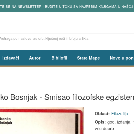
e se na newsletter i budite u toku sa najređim knjigama u našoj 
Izdavači
Autori
Bibliofil
Stare Mape
Novo u pon
ko Bosnjak - Smisao filozofske egzisten
Oblast:
Filozofija
Opis:
god. izdanja: 
vrlo dobro