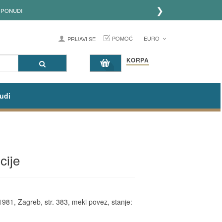
❯
ponudi
POMOĆ
EURO
PRIJAVI SE
KORPA
udi
cije
1981, Zagreb, str. 383, meki povez, stanje: