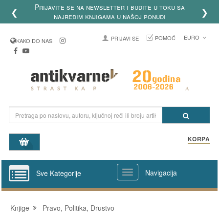
Prijavite se na newsletter i budite u toku sa
❮
❯
najređim knjigama u našoj ponudi
EURO
POMOĆ
PRIJAVI SE
KAKO DO NAS
KORPA
Navigacija
Sve Kategorije
Knjige
Pravo, Politika, Drustvo