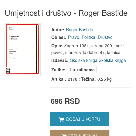
Umjetnost i društvo - Roger Bastide
Autor:
Roger Bastide
Oblast:
Pravo, Politika, Drustvo
Opis:
Zagreb 1981, strana 209, meki
povez, stanje: vrlo dobro 4+, latinica
Izdavač:
Školska knjiga
Skolska knjiga
Zalihe:
1 u zalihama
Artikal:
2178 :
Težina:
0.25 kg
696 RSD
DODAJ U KORPU
BRZA KUPOVINA