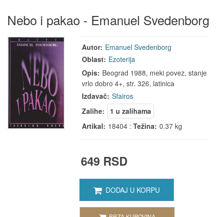
Nebo i pakao - Emanuel Svedenborg
Autor:
Emanuel Svedenborg
Oblast:
Ezoterija
Opis:
Beograd 1988, meki povez, stanje
vrlo dobro 4+, str. 326, latinica
Izdavač:
Sfairos
Zalihe:
1 u zalihama
Artikal:
18404 :
Težina:
0.37 kg
649 RSD
DODAJ U KORPU
BRZA KUPOVINA