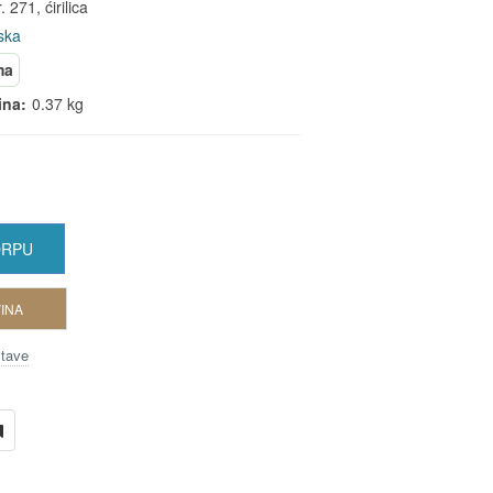
. 271, ćirilica
ska
ma
ina:
0.37 kg
ORPU
INA
stave