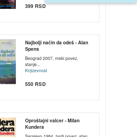
399 RSD
Najbolji način da odeš - Alan
Spens
Beograd 2007, meki povez,
stanje...
Knjizevnost
550 RSD
Oproštajni valcer - Milan
Kundera
Sarajevo 1984, tvrdi povez, stan...