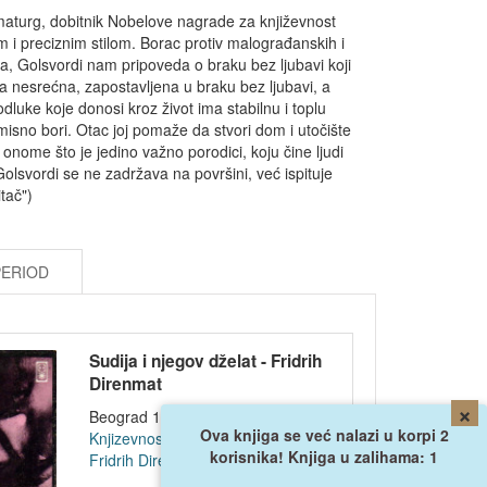
amaturg, dobitnik Nobelove nagrade za književnost
 i preciznim stilom. Borac protiv malograđanskih i
a, Golsvordi nam pripoveda o braku bez ljubavi koji
na nesrećna, zapostavljena u braku bez ljubavi, a
dluke koje donosi kroz život ima stabilnu i toplu
sno bori. Otac joj pomaže da stvori dom i utočište
 onome što je jedino važno porodici, koju čine ljudi
 Golsvordi se ne zadržava na površini, već ispituje
tač")
PERIOD
Sudija i njegov dželat - Fridrih
Direnmat
×
Beograd 1975, str. 105, meki pov...
Ova knjiga se već nalazi u korpi 2
Knjizevnost
korisnika! Knjiga u zalihama: 1
Fridrih Direnmat