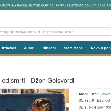
uplatu na račun, platne kartice, paypal i uštedite do 50% cene po
Izdavači
Autori
Bibliofil
Stare Mape
Novo u pon
 od smrti - Džon Golsvordi
Autor:
Džon Golsvo
Oblast:
Knjizevnost
Opis:
Novi Sad 1959,