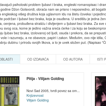
avajući psiholoski problem ljubavi i braka, engleski romanopisac i dr
 godine Džon Golsvordi, obraća nam se prisno i neposredno, ali bogatim
a engleskog višeg društva koja uglavnom idu na štetu čoveka i pojedinc
te podržan i ljubavi bez braka, koja je osuđena. U središtu je jedna že
a, cenjena, probuđena strašću i divljenjem u ljubavi bez braka. Za sve o
ku svog oca, kome je jedino važna sreća ćerke i za koju se beskompromi
ju ljubav bez braka, izolovanoj od ljudi, osuda i prekora, da se prepusti
e vole i razumeju, a ne obaveze, papiri i zakon. Međutim, ovo nije idila,
šnju dubinu i prirodu svojih likova, a to je uvek složen put. (Napisao "Či
 OBLASTI
OD IZDAVAČA
OD AUTORA
ISTI 
Pitija - Vilijam Golding
Novi Sad 2005, tvrdi povez sa om...
Knjizevnost
Vilijam Golding