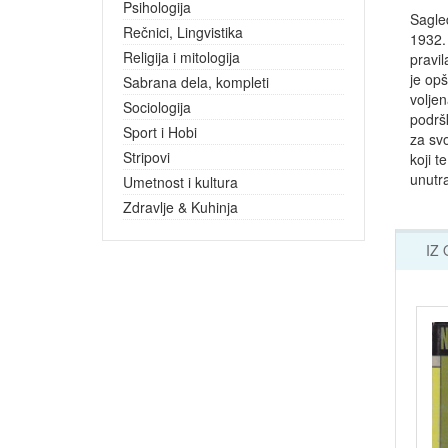
Psihologija
Sagled
Rečnici, Lingvistika
1932.
Religija i mitologija
pravil
je opš
Sabrana dela, kompleti
voljen
Sociologija
podrš
Sport i Hobi
za svo
Stripovi
koji t
unutra
Umetnost i kultura
Zdravlje & Kuhinja
IZ