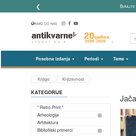
❮
Birajte 
KAKO DO NAS
Posebna izdanja
Periodi
Teme
Knjige
Knjizevnost
KATEGORIJE
Jača
* Retro Print *
Arheologija
Arhitektura
Bibliofilski primerci