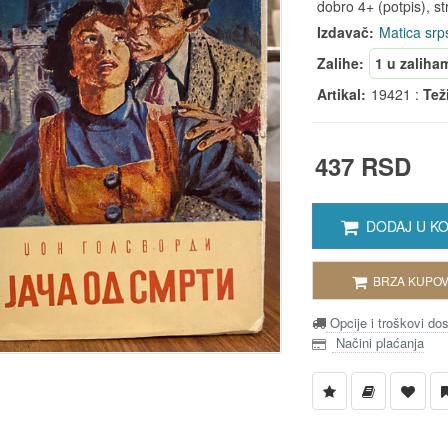
dobro 4+ (potpis), str
Izdavač:
Matica srp
Zalihe:
1 u zaliha
Artikal:
19421 :
Tež
437 RSD
DODAJ U K
BRZA KUPOV
Opcije i troškovi do
Načini plaćanja