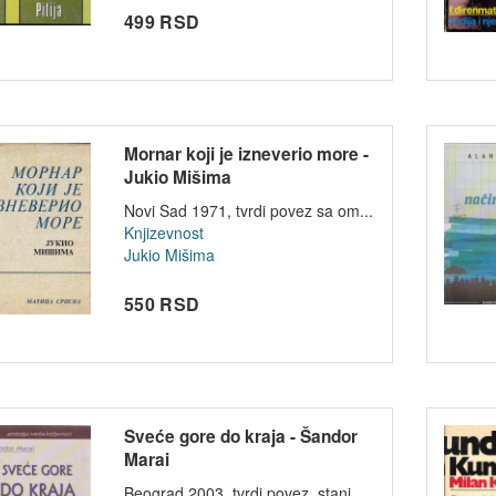
499 RSD
Mornar koji je izneverio more -
Jukio Mišima
Novi Sad 1971, tvrdi povez sa om...
Knjizevnost
Jukio Mišima
550 RSD
Sveće gore do kraja - Šandor
Marai
Beograd 2003, tvrdi povez, stanj...