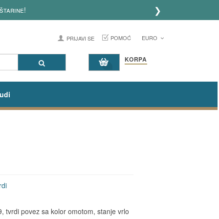
❯
štarine!
POMOĆ
EURO
PRIJAVI SE
KORPA
udi
rdi
 tvrdi povez sa kolor omotom, stanje vrlo