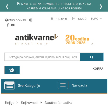
Prijavite se na newsletter i budite u toku sa
❮
❯
najređim knjigama u našoj ponudi
EURO
POMOĆ
PRIJAVI SE
KAKO DO NAS
KORPA
Navigacija
Sve Kategorije
Knjige
Knjizevnost
Naučna fantastika