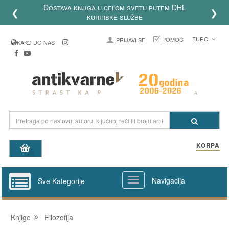
Dostava knjiga u celom svetu putem DHL
❮
❯
kurirske službe
EURO
POMOĆ
PRIJAVI SE
KAKO DO NAS
KORPA
Navigacija
Sve Kategorije
Knjige
Filozofija