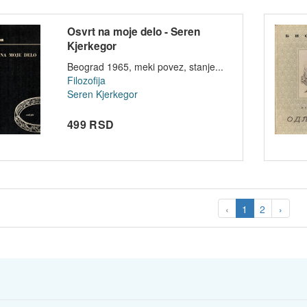
Osvrt na moje delo - Seren
Kjerkegor
Beograd 1965, meki povez, stanje...
Filozofija
Seren Kjerkegor
499 RSD
‹
1
2
›