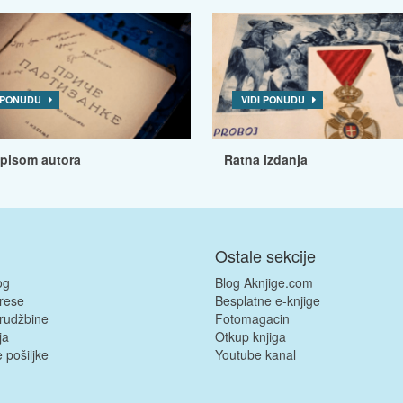
I PONUDU
VIDI PONUDU
tpisom autora
Ratna izdanja
Ostale sekcije
og
Blog Aknjige.com
rese
Besplatne e-knjige
rudžbine
Fotomagacin
ja
Otkup knjiga
 pošiljke
Youtube kanal