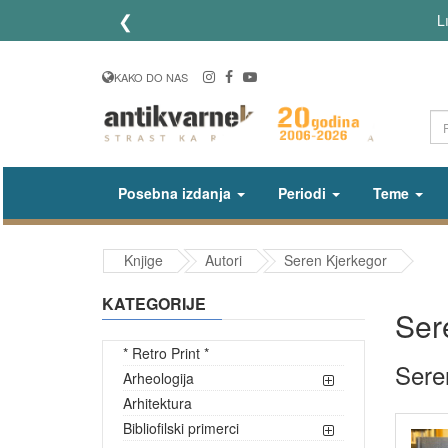
❮
Lično preuzimanje poručenih
KAKO DO NAS
Posebna izdanja
Periodi
Teme
Knjige
Autori
Seren Kjerkegor
KATEGORIJE
Ser
* Retro Print *
Sere
Arheologija
Arhitektura
Bibliofilski primerci