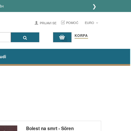
❯
POMOĆ
EURO
PRIJAVI SE
KORPA
udi
Bolest na smrt - Sören