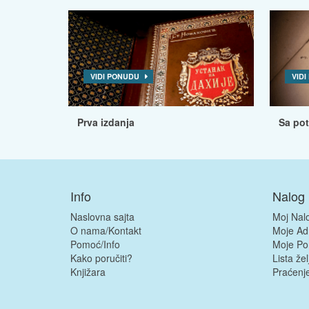
VIDI PONUDU
VID
Prva izdanja
Sa po
Info
Nalog
Naslovna sajta
Moj Nal
O nama/Kontakt
Moje Ad
Pomoć/Info
Moje Po
Kako poručiti?
Lista žel
Knjižara
Praćenje