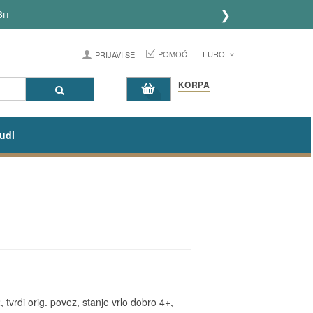
❯
POMOĆ
EURO
PRIJAVI SE
KORPA
udi
tvrdi orig. povez, stanje vrlo dobro 4+,