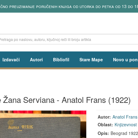
no preuzimanje poručenih knjiga od utorka do petka od 13 do 18h
Izdavači
Autori
Bibliofil
Stare Mape
Novo u pon
e Žana Serviana - Anatol Frans (1922)
Autor:
Anatol Frans
Oblast:
Knjizevnost
Opis:
Beograd 1922, 