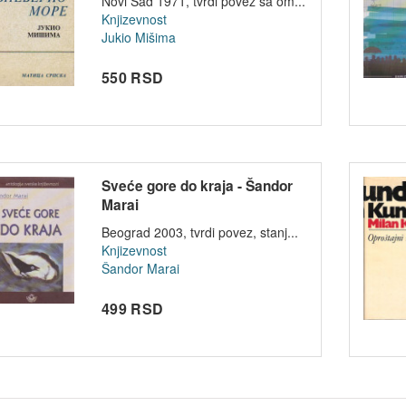
Novi Sad 1971, tvrdi povez sa om...
Knjizevnost
Jukio Mišima
550 RSD
Sveće gore do kraja - Šandor
Marai
Beograd 2003, tvrdi povez, stanj...
Knjizevnost
Šandor Marai
499 RSD