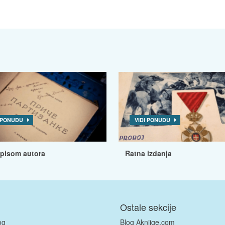
I PONUDU
VIDI PONUDU
tpisom autora
Ratna izdanja
Ostale sekcije
og
Blog Aknjige.com