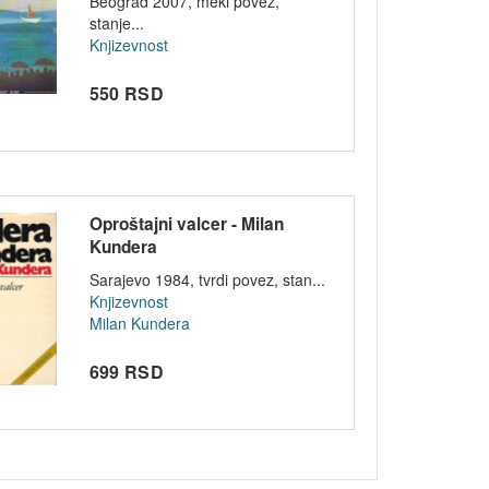
Beograd 2007, meki povez,
stanje...
Knjizevnost
550 RSD
Oproštajni valcer - Milan
Kundera
Sarajevo 1984, tvrdi povez, stan...
Knjizevnost
Milan Kundera
699 RSD