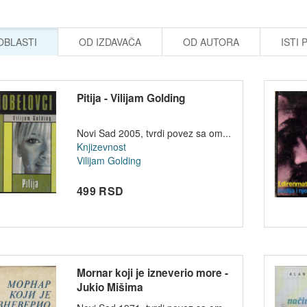
 OBLASTI
OD IZDAVAČA
OD AUTORA
ISTI 
Pitija - Vilijam Golding
Novi Sad 2005, tvrdi povez sa om...
Knjizevnost
Vilijam Golding
499 RSD
Mornar koji je izneverio more -
Jukio Mišima