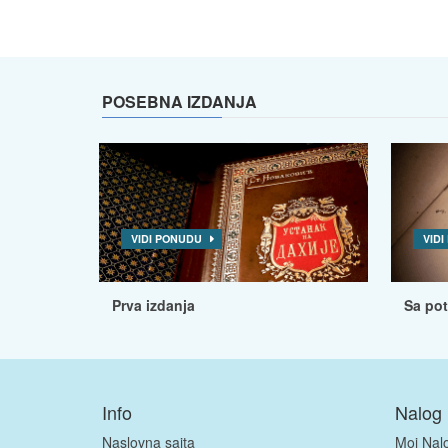
POSEBNA IZDANJA
VIDI PONUDU
VID
Prva izdanja
Sa po
Info
Nalog
Naslovna sajta
Moj Nal