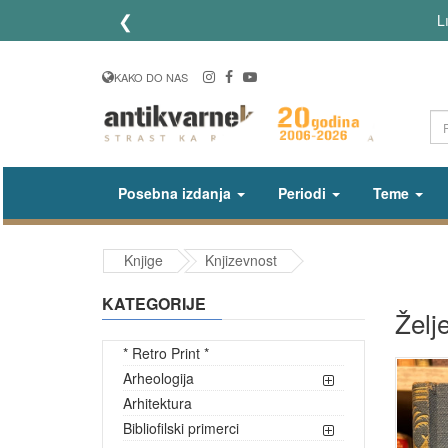
❮
Lič
KAKO DO NAS
Posebna izdanja
Periodi
Teme
Knjige
Knjizevnost
KATEGORIJE
Želj
* Retro Print *
Arheologija
Arhitektura
Bibliofilski primerci