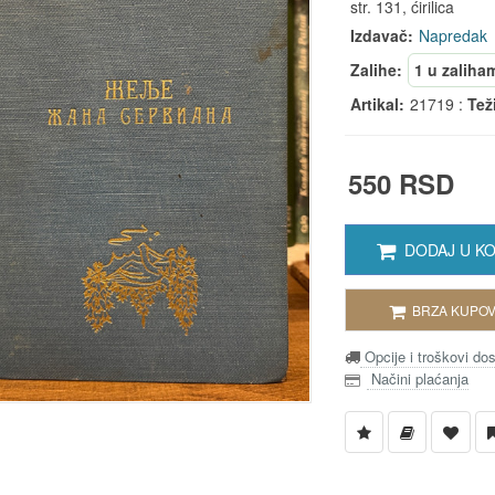
str. 131, ćirilica
Izdavač:
Napredak
Zalihe:
1 u zaliha
Artikal:
21719 :
Tež
550 RSD
DODAJ U K
BRZA KUPOV
Opcije i troškovi do
Načini plaćanja