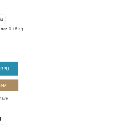
ma
ina:
0.18 kg
ORPU
INA
stave