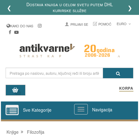
Dostava knjiga u celom svetu putem DHL
❮
❯
kurirske službe
EURO
POMOĆ
PRIJAVI SE
KAKO DO NAS
KORPA
Navigacija
Sve Kategorije
Knjige
Filozofija