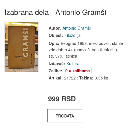
Izabrana dela - Antonio Gramši
Autor:
Antonio Gramši
Oblast:
Filozofija
Opis:
Beograd 1959, meki povez, stanje
vrlo dobro 4+ (podvlač. na 10-tak str.),
str. 379, latinica
Izdavač:
Kultura
Zalihe:
0 u zalihama
Artikal:
21722 :
Težina:
0.35 kg
999 RSD
PRODATA