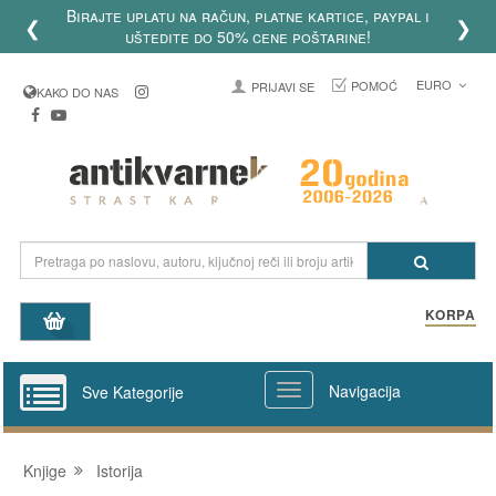
Birajte uplatu na račun, platne kartice, paypal i
❮
❯
uštedite do 50% cene poštarine!
EURO
POMOĆ
PRIJAVI SE
KAKO DO NAS
KORPA
Navigacija
Sve Kategorije
Knjige
Istorija