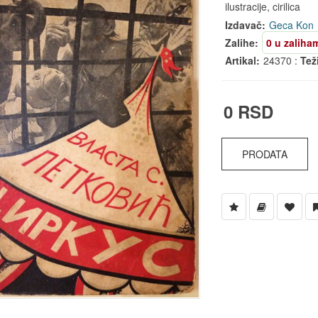
ilustracije, cirilica
Izdavač:
Geca Kon
Zalihe:
0 u zaliha
Artikal:
24370 :
Tež
0 RSD
PRODATA