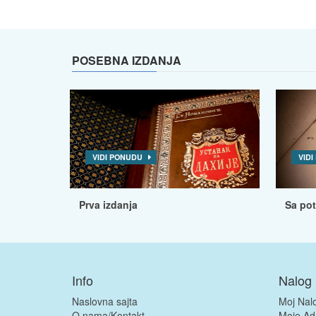
POSEBNA IZDANJA
VIDI PONUDU
VID
Prva izdanja
Sa po
Info
Nalog
Naslovna sajta
Moj Nal
O nama/Kontakt
Moje Ad