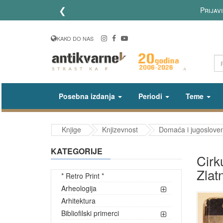
❮
Prijav
KAKO DO NAS
Posebna izdanja
Periodi
Teme
Knjige
Knjizevnost
Domaća i jugosloven
KATEGORIJE
Cirk
Zlat
* Retro Print *
Arheologija
Arhitektura
Bibliofilski primerci