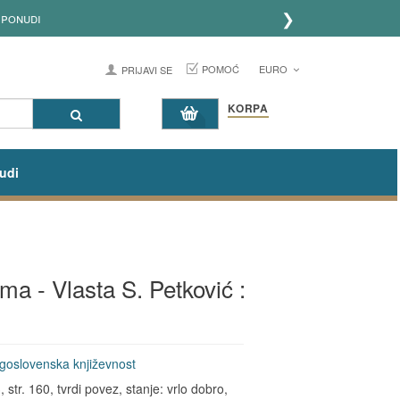
❯
 ponudi
POMOĆ
EURO
PRIJAVI SE
KORPA
udi
ama - Vlasta S. Petković :
goslovenska književnost
str. 160, tvrdi povez, stanje: vrlo dobro,