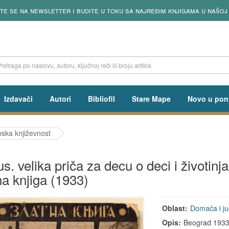
ite se na newsletter i budite u toku sa najređim knjigama u našoj
Izdavači
Autori
Bibliofil
Stare Mape
Novo u pon
ska književnost
us. velika priča za decu o deci i životinj
na knjiga (1933)
Oblast:
Domaća i ju
Opis:
Beograd 1933, 