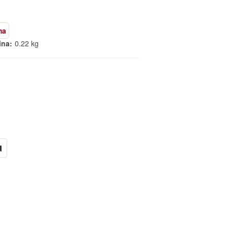
ma
ina:
0.22 kg