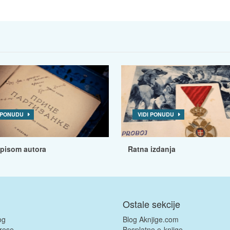
I PONUDU
VIDI PONUDU
tpisom autora
Ratna izdanja
Ostale sekcije
og
Blog Aknjige.com
rese
Besplatne e-knjige