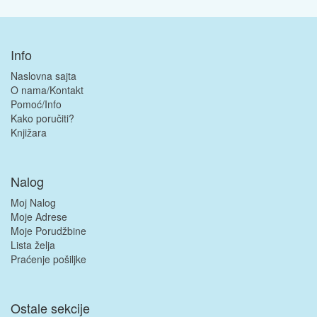
Info
Naslovna sajta
O nama/Kontakt
Pomoć/Info
Kako poručiti?
Knjižara
Nalog
Moj Nalog
Moje Adrese
Moje Porudžbine
Lista želja
Praćenje pošiljke
Ostale sekcije