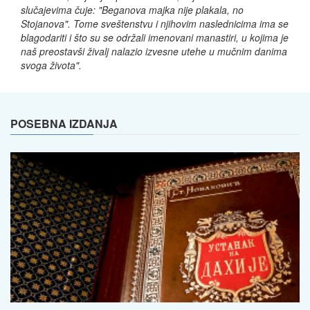
slučajevima čuje: "Beganova majka nije plakala, no
Stojanova". Tome sveštenstvu i njihovim naslednicima ima se
blagodariti i što su se održali imenovani manastiri, u kojima je
naš preostavši živalj nalazio izvesne utehe u mučnim danima
svoga života".
POSEBNA IZDANJA