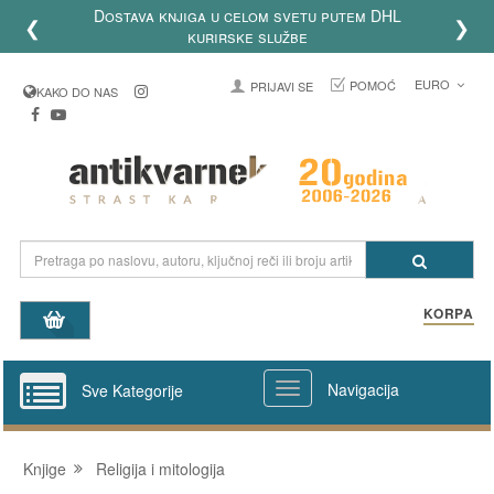
tava knjiga u celom svetu putem DHL
❮
❯
kurirske službe
EURO
POMOĆ
PRIJAVI SE
KAKO DO NAS
KORPA
Navigacija
Sve Kategorije
Knjige
Religija i mitologija