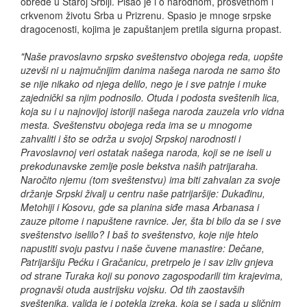
obrede u Staroj Srbiji. Pisao je i o narodnom, prosvetnom i
crkvenom životu Srba u Prizrenu. Spasio je mnoge srpske
dragocenosti, kojima je zapuštanjem pretila sigurna propast.
"Naše pravoslavno srpsko sveštenstvo obojega reda, uopšte
uzevši ni u najmučnijim danima našega naroda ne samo što
se nije nikako od njega delilo, nego je i sve patnje i muke
zajednički sa njim podnosilo. Otuda i podosta sveštenih lica,
koja su i u najnovijoj istoriji našega naroda zauzela vrlo vidna
mesta. Sveštenstvu obojega reda ima se u mnogome
zahvaliti i što se održa u svojoj Srpskoj narodnosti i
Pravoslavnoj veri ostatak našega naroda, koji se ne iseli u
prekodunavske zemlje posle bekstva naših patrijaraha.
Naročito njemu (tom sveštenstvu) ima biti zahvalan za svoje
držanje Srpski živalj u centru naše patrijaršije: Dukađinu,
Metohiji i Kosovu, gde sa planina siđe masa Arbanasa i
zauze pitome i napuštene ravnice. Jer, šta bi bilo da se i sve
sveštenstvo iselilo? I baš to sveštenstvo, koje nije htelo
napustiti svoju pastvu i naše čuvene manastire: Dečane,
Patrijaršiju Pećku i Gračanicu, pretrpelo je i sav izliv gnjeva
od strane Turaka koji su ponovo zagospodarili tim krajevima,
prognavši otuda austrijsku vojsku. Od tih zaostavših
sveštenika, valjda je i potekla izreka, koja se i sada u sličnim