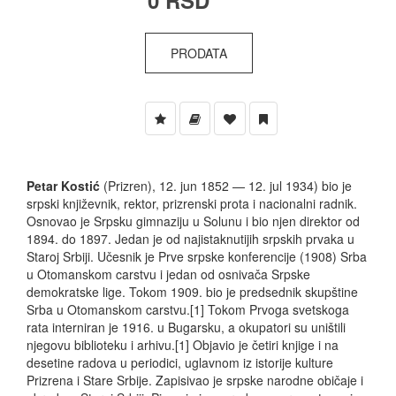
0 RSD
PRODATA
Petar Kostić
(Prizren), 12. jun 1852 — 12. jul 1934) bio je
srpski književnik, rektor, prizrenski prota i nacionalni radnik.
Osnovao je Srpsku gimnaziju u Solunu i bio njen direktor od
1894. do 1897. Jedan je od najistaknutijih srpskih prvaka u
Staroj Srbiji. Učesnik je Prve srpske konferencije (1908) Srba
u Otomanskom carstvu i jedan od osnivača Srpske
demokratske lige. Tokom 1909. bio je predsednik skupštine
Srba u Otomanskom carstvu.[1] Tokom Prvoga svetskoga
rata interniran je 1916. u Bugarsku, a okupatori su uništili
njegovu biblioteku i arhivu.[1] Objavio je četiri knjige i na
desetine radova u periodici, uglavnom iz istorije kulture
Prizrena i Stare Srbije. Zapisivao je srpske narodne običaje i