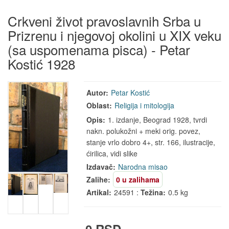
Crkveni život pravoslavnih Srba u
Prizrenu i njegovoj okolini u XIX veku
(sa uspomenama pisca) - Petar
Kostić 1928
Autor:
Petar Kostić
Oblast:
Religija i mitologija
Opis:
1. izdanje, Beograd 1928, tvrdi
nakn. polukožni + meki orig. povez,
stanje vrlo dobro 4+, str. 166, ilustracije,
ćirilica, vidi slike
Izdavač:
Narodna misao
Zalihe:
0 u zalihama
Artikal:
24591 :
Težina:
0.5 kg