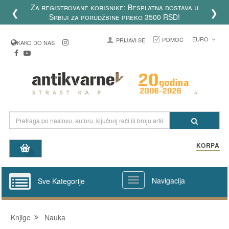
Za registrovane korisnike: Besplatna dostava u
❮
❯
Srbiji za porudžbine preko 3500 RSD!
EURO
POMOĆ
PRIJAVI SE
KAKO DO NAS
KORPA
Navigacija
Sve Kategorije
Knjige
Nauka