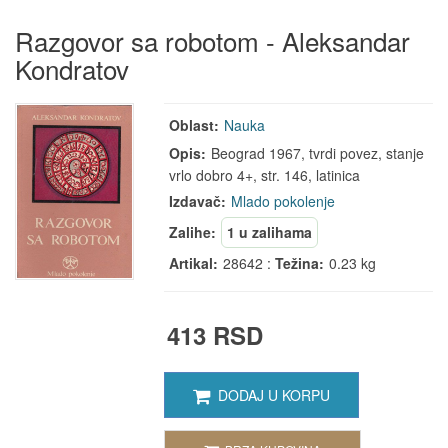
Razgovor sa robotom - Aleksandar
Kondratov
Oblast:
Nauka
Opis:
Beograd 1967, tvrdi povez, stanje
vrlo dobro 4+, str. 146, latinica
Izdavač:
Mlado pokolenje
Zalihe:
1 u zalihama
Artikal:
28642 :
Težina:
0.23 kg
413 RSD
DODAJ U KORPU