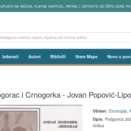
 uplatu na račun, platne kartice, paypal i uštedite do 50% cene po
Izdavači
Autori
Bibliofil
Stare Mape
Novo u pon
gorac i Crnogorka - Jovan Popović-Lip
Oblast:
Etnologija, 
Opis:
Podgorica 2001
ćirilica