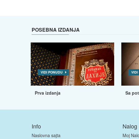
POSEBNA IZDANJA
VIDI PONUDU
VID
Prva izdanja
Sa po
Info
Nalog
Naslovna sajta
Moj Nal