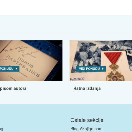
I PONUDU
VIDI PONUDU
tpisom autora
Ratna izdanja
Ostale sekcije
og
Blog Aknjige.com