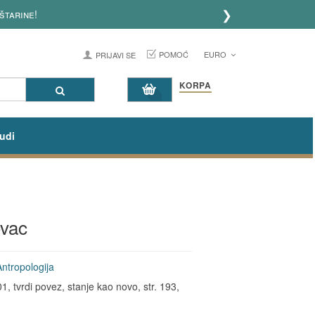
❯
štarine!
POMOĆ
EURO
PRIJAVI SE
KORPA
udi
ovac
Antropologija
, tvrdi povez, stanje kao novo, str. 193,