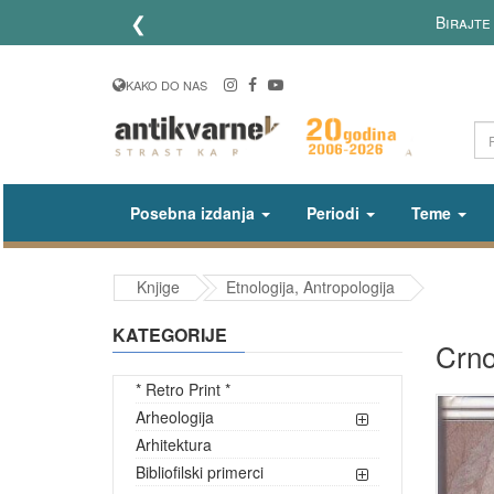
❮
Birajte
KAKO DO NAS
Posebna izdanja
Periodi
Teme
Knjige
Etnologija, Antropologija
KATEGORIJE
Crno
* Retro Print *
Arheologija
Arhitektura
Bibliofilski primerci