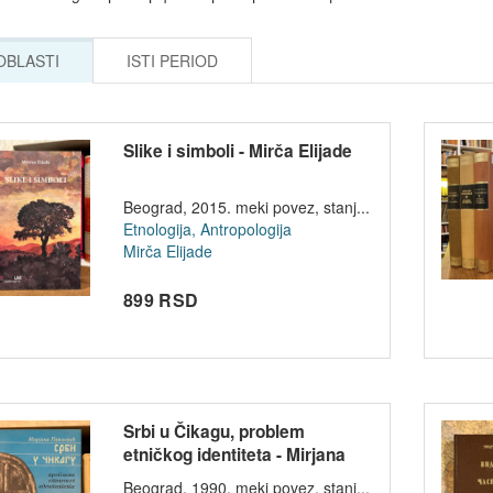
 OBLASTI
ISTI PERIOD
Slike i simboli - Mirča Elijade
Beograd, 2015. meki povez, stanj...
Etnologija, Antropologija
Mirča Elijade
899 RSD
Srbi u Čikagu, problem
etničkog identiteta - Mirjana
Pavlovi...
Beograd, 1990. meki povez, stanj...