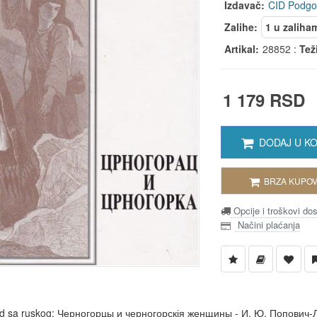
Izdavač:
CID Podgo
Zalihe:
1 u zaliha
Artikal:
28852 :
Tež
1 179 RSD
DODAJ U K
BRZA KUPOV
Opcije i troškovi do
Načini plaćanja
d sa ruskog: Черногорцы и черногорскія женщины - И. Ю. Попович-