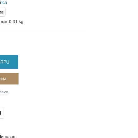
rica
ma
ina:
0.31 kg
ORPU
INA
stave
Липовац