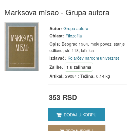
Marksova misao - Grupa autora
Autor:
Grupa autora
Oblast:
Filozofija
Opis:
Beograd 1964, meki povez, stanje
odlično, str. 118, latinica
Izdavač:
Kolarčev narodni univerzitet
Zalihe:
1 u zalihama
Artikal:
29084 :
Težina:
0.14 kg
353 RSD
DODAJ U KORPU
BRZA KUPOVINA