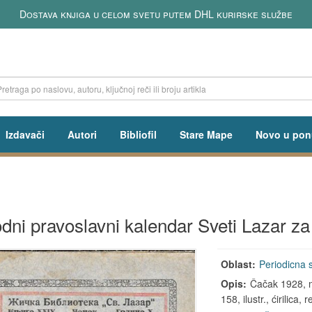
Dostava knjiga u celom svetu putem DHL kurirske službe
Izdavači
Autori
Bibliofil
Stare Mape
Novo u pon
dni pravoslavni kalendar Sveti Lazar z
Oblast:
Periodicna
Opis:
Čačak 1928, me
158, ilustr., ćirilica, 