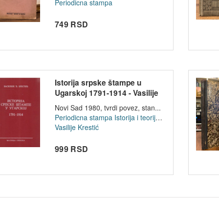
Periodicna stampa
749 RSD
Istorija srpske štampe u
Ugarskoj 1791-1914 - Vasilije
Đ. Kr...
Novi Sad 1980, tvrdi povez, stan...
Periodicna stampa
Istorija i teorija knjizevnosti
Vasilije Krestić
999 RSD