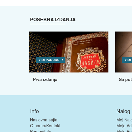
POSEBNA IZDANJA
VIDI PONUDU
VID
Prva izdanja
Sa po
Info
Nalog
Naslovna sajta
Moj Nal
O nama/Kontakt
Moje Ad
Pomoć/Info
Moje Po