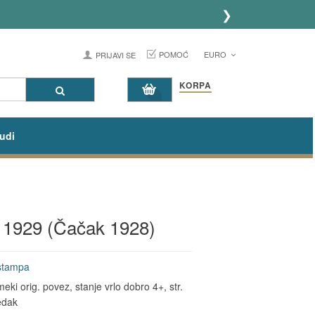
❯
POMOĆ
EURO
PRIJAVI SE
KORPA
udi
a 1929 (Čačak 1928)
 stampa
ki orig. povez, stanje vrlo dobro 4+, str.
redak