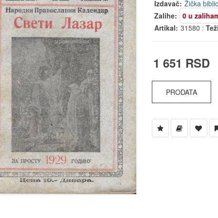
Izdavač:
Žička bibli
Zalihe:
0 u zaliha
Artikal:
31580 :
Tež
1 651 RSD
PRODATA