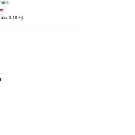
oteka
ma
ina:
0.16 kg