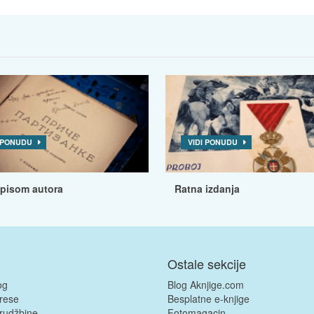
I PONUDU
VIDI PONUDU
tpisom autora
Ratna izdanja
Ostale sekcije
og
Blog Aknjige.com
rese
Besplatne e-knjige
rudžbine
Fotomagacin