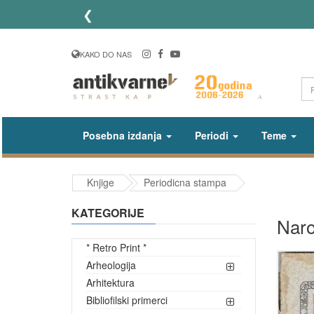
❮
KAKO DO NAS
Posebna izdanja
Periodi
Teme
Knjige
Periodicna stampa
KATEGORIJE
Naro
* Retro Print *
Arheologija
Arhitektura
Bibliofilski primerci