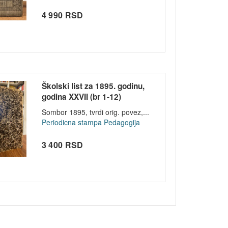
4 990 RSD
Školski list za 1895. godinu,
godina XXVII (br 1-12)
Sombor 1895, tvrdi orig. povez,...
Periodicna stampa
Pedagogija
3 400 RSD