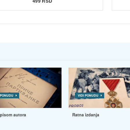
499 RSD
I PONUDU
VIDI PONUDU
tpisom autora
Ratna izdanja