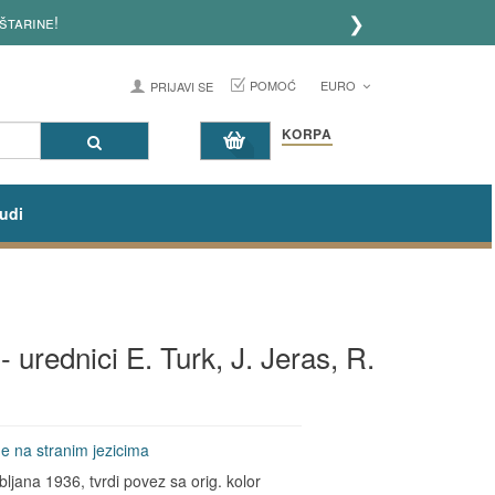
❯
štarine!
POMOĆ
EURO
PRIJAVI SE
KORPA
udi
- urednici E. Turk, J. Jeras, R.
ge na stranim jezicima
bljana 1936, tvrdi povez sa orig. kolor