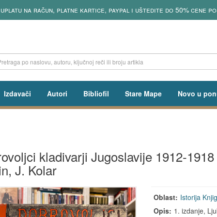
uplatu na račun, platne kartice, paypal i uštedite do 50% cene po
Izdavači
Autori
Bibliofil
Stare Mape
Novo u pon
ovoljci kladivarji Jugoslavije 1912-1918 
n, J. Kolar
Oblast:
Istorija
Knji
Opis:
1. izdanje, Lju