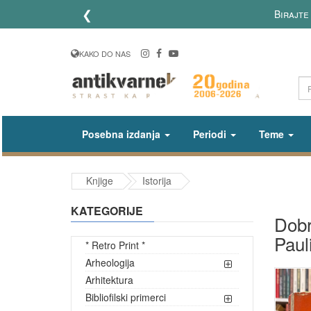
❮
Birajte 
KAKO DO NAS
Posebna izdanja
Periodi
Teme
Knjige
Istorija
KATEGORIJE
Dobr
Pauli
* Retro Print *
Arheologija
Arhitektura
Bibliofilski primerci