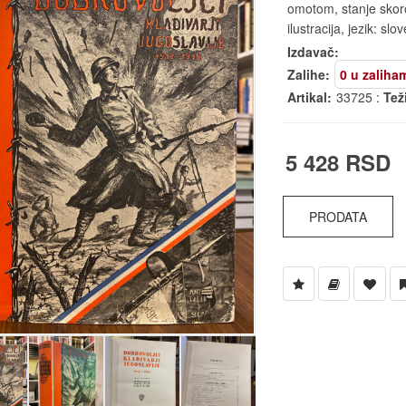
omotom, stanje skoro
ilustracija, jezik: slo
Izdavač:
Zalihe:
0 u zaliha
Artikal:
33725 :
Tež
5 428 RSD
PRODATA