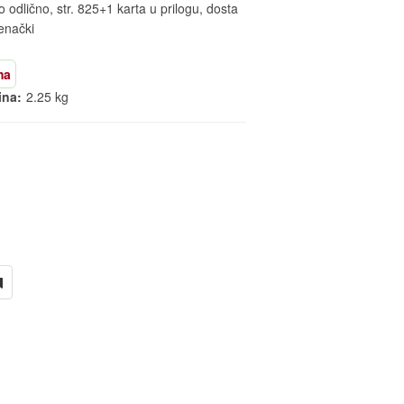
 odlično, str. 825+1 karta u prilogu, dosta
venački
ma
ina:
2.25 kg