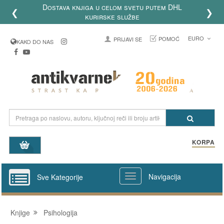
Dostava knjiga u celom svetu putem DHL
❮
❯
kurirske službe
EURO
POMOĆ
PRIJAVI SE
KAKO DO NAS
KORPA
Navigacija
Sve Kategorije
Knjige
Psihologija