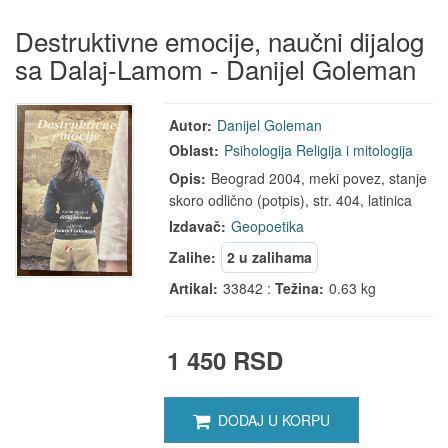
Destruktivne emocije, naučni dijalog
sa Dalaj-Lamom - Danijel Goleman
Autor:
Danijel Goleman
Oblast:
Psihologija
Religija i mitologija
Opis:
Beograd 2004, meki povez, stanje
skoro odlično (potpis), str. 404, latinica
Izdavač:
Geopoetika
Zalihe:
2 u zalihama
Artikal:
33842 :
Težina:
0.63 kg
1 450 RSD
DODAJ U KORPU