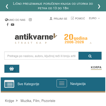
Lično preuzimanje poručenih knjiga od utorka do
❮
❯
petka od 13 do 18h
EURO
POMOĆ
PRIJAVI SE
KAKO DO NAS
KORPA
Navigacija
Sve Kategorije
Knjige
Muzika, Film, Pozoriste