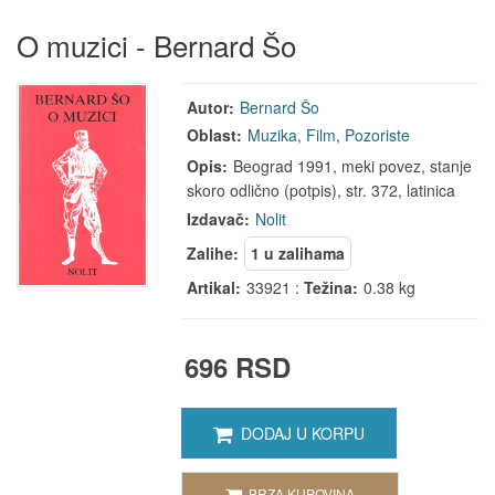
O muzici - Bernard Šo
Autor:
Bernard Šo
Oblast:
Muzika, Film, Pozoriste
Opis:
Beograd 1991, meki povez, stanje
skoro odlično (potpis), str. 372, latinica
Izdavač:
Nolit
Zalihe:
1 u zalihama
Artikal:
33921 :
Težina:
0.38 kg
696 RSD
DODAJ U KORPU
BRZA KUPOVINA