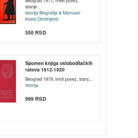
Beograd 1971, meki povez,
stanje...
Istorija
Biografije & Memoari
Kosta Dimitrijević
550 RSD
Spomen knjiga oslobodilačkih
ratova 1912-1920
Beograd 1979, tvrdi povez, stanj...
Istorija
999 RSD