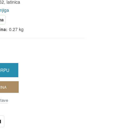
52, latinica
njiga
ma
ina:
0.27 kg
ORPU
INA
stave