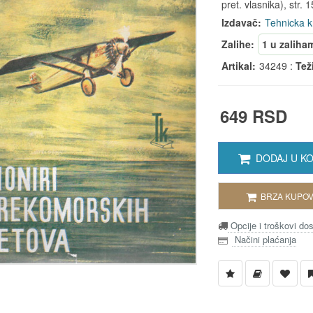
pret. vlasnika), str. 1
Izdavač:
Tehnicka k
Zalihe:
1 u zaliha
Artikal:
34249 :
Tež
649 RSD
DODAJ U K
BRZA KUPOV
Opcije i troškovi do
Načini plaćanja