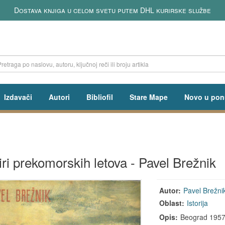
Dostava knjiga u celom svetu putem DHL kurirske službe
Izdavači
Autori
Bibliofil
Stare Mape
Novo u pon
iri prekomorskih letova - Pavel Brežnik
Autor:
Pavel Brežni
Oblast:
Istorija
Opis:
Beograd 1957, 