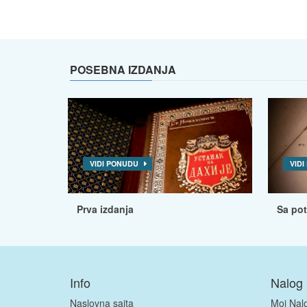
POSEBNA IZDANJA
VIDI PONUDU
VID
Prva izdanja
Sa po
Info
Nalog
Naslovna sajta
Moj Nal