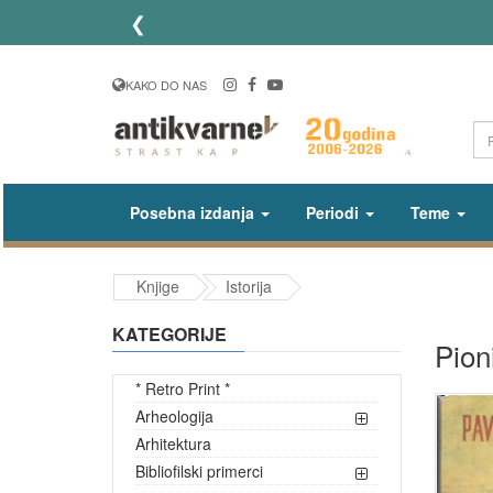
❮
KAKO DO NAS
Posebna izdanja
Periodi
Teme
Knjige
Istorija
KATEGORIJE
Pion
* Retro Print *
Arheologija
Arhitektura
Bibliofilski primerci