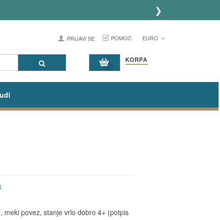
❯
POMOĆ
EURO
PRIJAVI SE
KORPA
udi
k
meki povez, stanje vrlo dobro 4+ (potpis