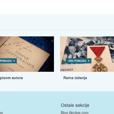
I PONUDU
VIDI PONUDU
tpisom autora
Ratna izdanja
Ostale sekcije
og
Blog Aknjige.com