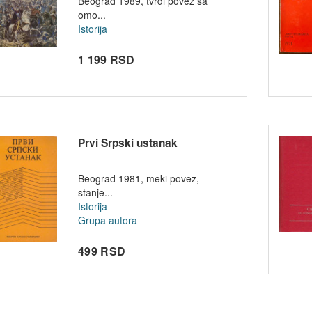
Beograd 1989, tvrdi povez sa
omo...
Istorija
1 199 RSD
Prvi Srpski ustanak
Beograd 1981, meki povez,
stanje...
Istorija
Grupa autora
499 RSD