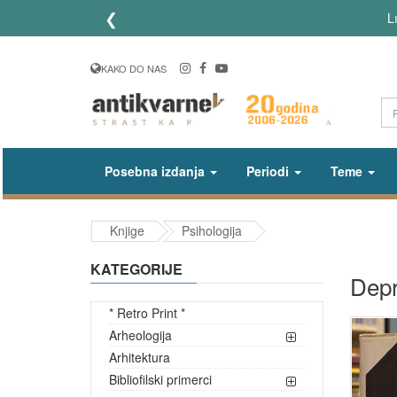
❮
L
KAKO DO NAS
Posebna izdanja
Periodi
Teme
Knjige
Psihologija
KATEGORIJE
Depr
* Retro Print *
Arheologija
Arhitektura
Bibliofilski primerci