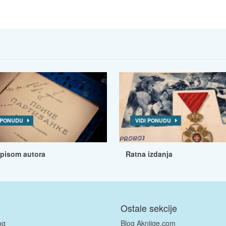
I PONUDU
VIDI PONUDU
tpisom autora
Ratna izdanja
Ostale sekcije
og
Blog Aknjige.com