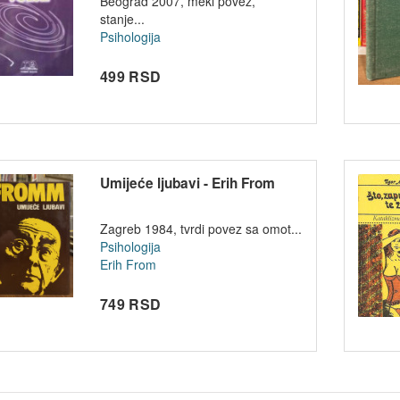
Beograd 2007, meki povez,
stanje...
Psihologija
499 RSD
Umijeće ljubavi - Erih From
Zagreb 1984, tvrdi povez sa omot...
Psihologija
Erih From
749 RSD