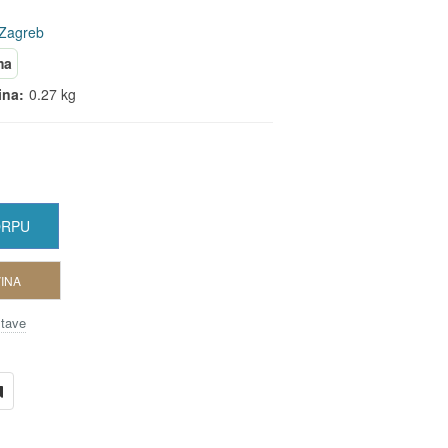
 Zagreb
ma
ina:
0.27 kg
ORPU
INA
stave