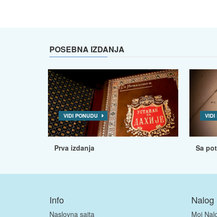
POSEBNA IZDANJA
VIDI PONUDU
VID
Prva izdanja
Sa po
Info
Nalog
Naslovna sajta
Moj Nal