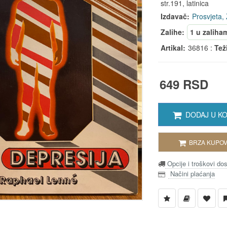
str.191, latinica
Izdavač:
Prosvjeta,
Zalihe:
1 u zaliha
Artikal:
36816 :
Tež
649 RSD
DODAJ U K
BRZA KUPOV
Opcije i troškovi do
Načini plaćanja