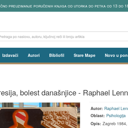
ično preuzimanje poručenih knjiga od utorka do petka od 13 do 1
Izdavači
Autori
Bibliofil
Stare Mape
Novo u pon
esija, bolest današnjice - Raphael Len
Autor:
Raphael Len
Oblast:
Psihologija
Opis:
Zagreb 1984, m