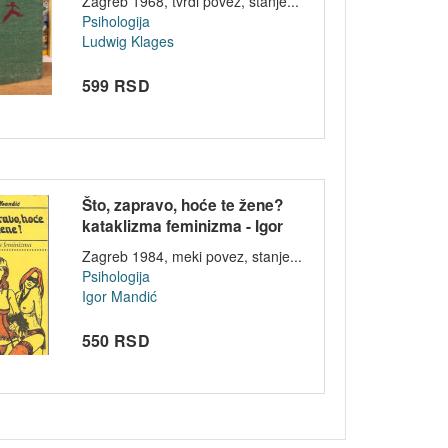
Zagreb 1968, tvrdi povez, stanje...
Psihologija
Ludwig Klages
599 RSD
Što, zapravo, hoće te žene?
kataklizma feminizma - Igor
Mand...
Zagreb 1984, meki povez, stanje...
Psihologija
Igor Mandić
550 RSD