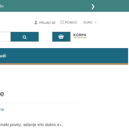
❯
8h
POMOĆ
EURO
PRIJAVI SE
KORPA
udi
ne
ne
eki povez, sstanje vrlo dobro 4+,