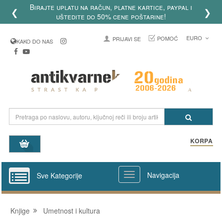
Birajte uplatu na račun, platne kartice, paypal i
❮
❯
uštedite do 50% cene poštarine!
EURO
POMOĆ
PRIJAVI SE
KAKO DO NAS
KORPA
Navigacija
Sve Kategorije
Knjige
Umetnost i kultura