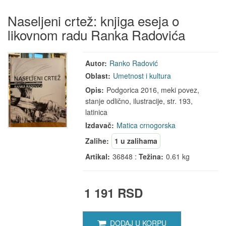
Naseljeni crtež: knjiga eseja o
likovnom radu Ranka Radovića
Autor:
Ranko Radović
Oblast:
Umetnost i kultura
Opis:
Podgorica 2016, meki povez,
stanje odlično, ilustracije, str. 193,
latinica
Izdavač:
Matica crnogorska
Zalihe:
1 u zalihama
Artikal:
36848 :
Težina:
0.61 kg
1 191 RSD
DODAJ U KORPU