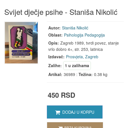
Svijet dječje psihe - Staniša Nikolić
Autor:
Staniša Nikolić
Oblast:
Psihologija
Pedagogija
Opis:
Zagreb 1989, tvrdi povez, stanje
vrlo dobro 4+, str. 253, latinica
Izdavač:
Prosvjeta, Zagreb
Zalihe:
1 u zalihama
Artikal:
36989 :
Težina:
0.38 kg
450 RSD
DODAJ U KORPU
BRZA KUPOVINA