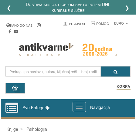
Dostava knjiga u celom svetu putem DHL
❮
❯
kurirske službe
EURO
POMOĆ
PRIJAVI SE
KAKO DO NAS
KORPA
Navigacija
Sve Kategorije
Knjige
Psihologija