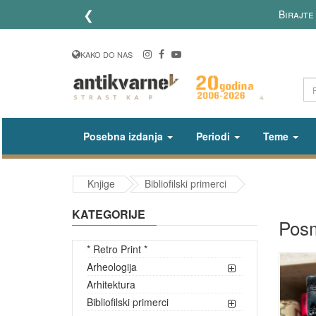
❮
Birajte upla
KAKO DO NAS
Posebna izdanja
Periodi
Teme
Knjige
Bibliofilski primerci
KATEGORIJE
Posm
* Retro Print *
Arheologija
Arhitektura
Bibliofilski primerci