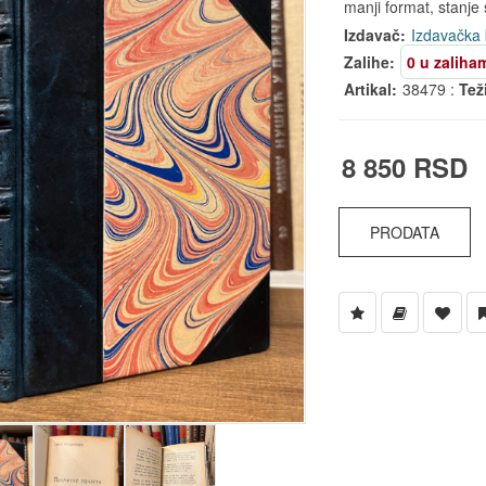
manji format, stanje s
Izdavač:
Izdavačka 
Zalihe:
0 u zaliha
Artikal:
38479 :
Tež
8 850 RSD
PRODATA