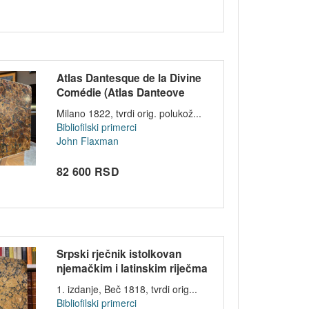
Atlas Dantesque de la Divine
Comédie (Atlas Danteove
Božanst...
Milano 1822, tvrdi orig. polukož...
Bibliofilski primerci
John Flaxman
82 600 RSD
Srpski rječnik istolkovan
njemačkim i latinskim riječma
- Vu...
1. izdanje, Beč 1818, tvrdi orig...
Bibliofilski primerci