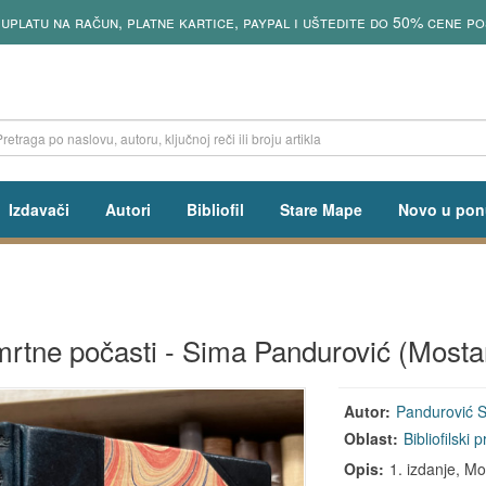
tu na račun, platne kartice, paypal i uštedite do 50% cene poštar
Izdavači
Autori
Bibliofil
Stare Mape
Novo u pon
rtne počasti - Sima Pandurović (Mosta
Autor:
Pandurović 
Oblast:
Bibliofilski 
Opis:
1. izdanje, Mo