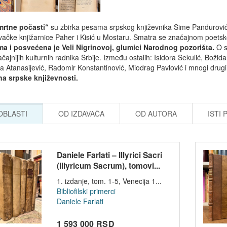
rtne počasti“
su zbirka pesama srpskog književnika Sime Pandurovića
vačke knjižarnice Paher i Kisić u Mostaru. Smatra se značajnom poet
a i posvećena je Veli Nigrinovoj, glumici Narodnog pozorišta.
O sa
čajnijih kulturnih radnika Srbije. Između ostalih: Isidora Sekulić, Božid
a Atanasijević, Radomir Konstantinović, Miodrag Pavlović i mnogi drugi. 
a srpske književnosti.
 OBLASTI
OD IZDAVAČA
OD AUTORA
ISTI 
Daniele Farlati – Illyrici Sacri
(Illyricum Sacrum), tomovi...
1. izdanje, tom. 1-5, Venecija 1...
Bibliofilski primerci
Daniele Farlati
1 593 000 RSD