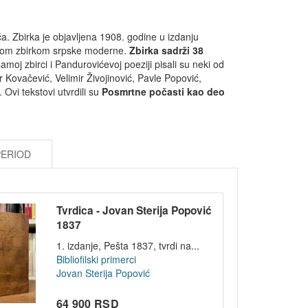
. Zbirka je objavljena 1908. godine u izdanju
skom zbirkom srpske moderne.
Zbirka sadrži 38
moj zbirci i Pandurovićevoj poeziji pisali su neki od
ar Kovačević, Velimir Živojinović, Pavle Popović,
Ovi tekstovi utvrdili su
Posmrtne počasti kao deo
PERIOD
Tvrdica - Jovan Sterija Popović
1837
1. izdanje, Pešta 1837, tvrdi na...
Bibliofilski primerci
Jovan Sterija Popović
64 900 RSD