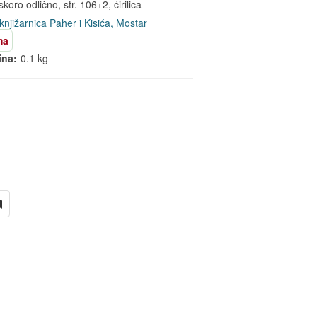
koro odlično, str. 106+2, ćirilica
knjižarnica Paher i Kisića, Mostar
ma
ina:
0.1 kg