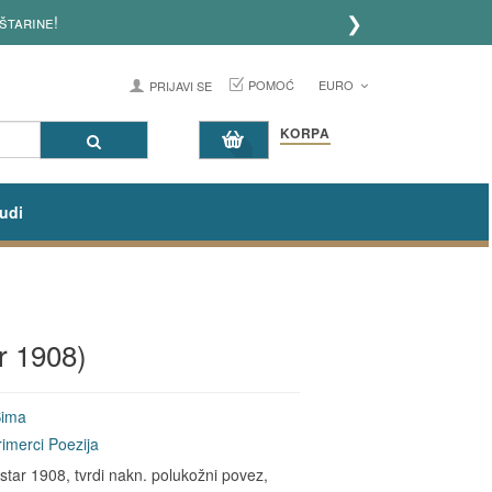
❯
ine!
POMOĆ
EURO
PRIJAVI SE
KORPA
udi
r 1908)
Sima
primerci
Poezija
star 1908, tvrdi nakn. polukožni povez,