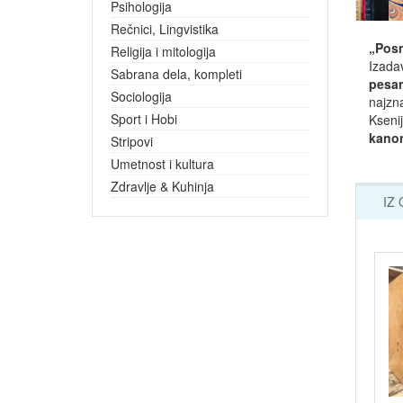
Psihologija
Rečnici, Lingvistika
„Posm
Religija i mitologija
Izada
Sabrana dela, kompleti
pesam
Sociologija
najzna
Sport i Hobi
Ksenij
kanon
Stripovi
Umetnost i kultura
Zdravlje & Kuhinja
IZ