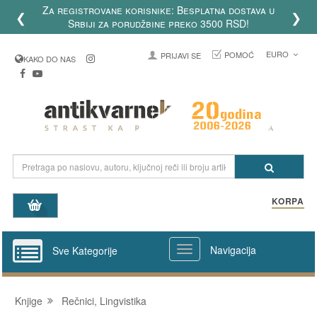
Za registrovane korisnike: Besplatna dostava u
❮
❯
Srbiji za porudžbine preko 3500 RSD!
EURO
POMOĆ
PRIJAVI SE
KAKO DO NAS
KORPA
Navigacija
Sve Kategorije
Knjige
Rečnici, Lingvistika