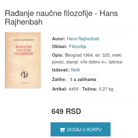
Rađanje naučne filozofije - Hans
Rajhenbah
Autor:
Hans Rajhenbah
Oblast:
Filozofija
Opis:
Beograd 1964, str. 325, meki
povez, stanje: vrlo dobro 4+, latinica
Izdavač:
Nolit
Zalihe:
1 u zalihama
Artikal:
4459 :
Težina:
0.27 kg
649 RSD
DODAJ U KORPU