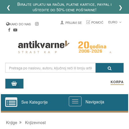
Birajte uplatu na račun, platne kartice, paypal i
❮
❯
uštedite do 50% cene poštarine!
EURO
POMOĆ
PRIJAVI SE
KAKO DO NAS
KORPA
Navigacija
Sve Kategorije
Knjige
Knjizevnost