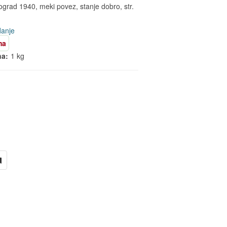
ograd 1940, meki povez, stanje dobro, str.
danje
ma
na:
1 kg