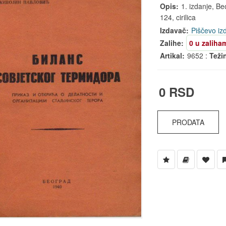
Opis:
1. izdanje, Be
124, cirilica
Izdavač:
Piščevo iz
Zalihe:
0 u zaliha
Artikal:
9652 :
Teži
0 RSD
PRODATA