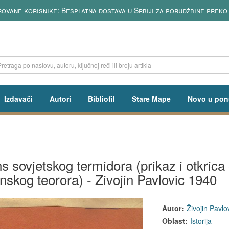
vane korisnike: Besplatna dostava u Srbiji za porudžbine preko 
Izdavači
Autori
Bibliofil
Stare Mape
Novo u pon
s sovjetskog termidora (prikaz i otkrica 
jinskog teorora) - Zivojin Pavlovic 1940
Autor:
Živojin Pavlo
Oblast:
Istorija