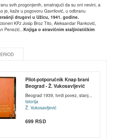
anu svih progonjenih, smatrajući da su oni nevini, a
stao je, kaže u pogovoru Gavrilović, u odbranu
čerašnji drugovi u Užicu, 1941. godine.
nkcioneri KPJ Josip Broz Tito, Aleksandar Ranković,
n Penezić...
Knjiga o stravičnim staljinističkim
PERIOD
Pilot-potporučnik Knap brani
Beograd - Ž. Vukosavljević
1939
Beograd 1939, tvrdi povez, stanj...
Istorija
Ž. Vukosavljević
699 RSD