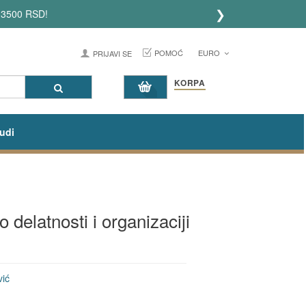
❯
3500 RSD!
POMOĆ
EURO
PRIJAVI SE
KORPA
udi
o delatnosti i organizaciji
vić