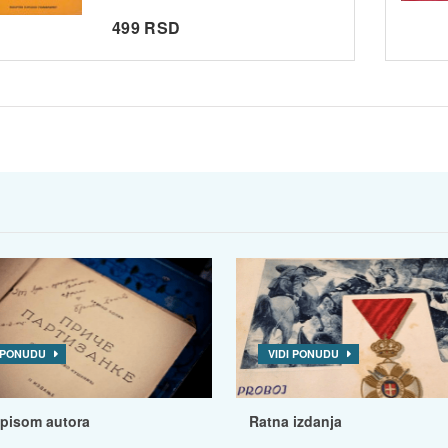
499 RSD
I PONUDU
VIDI PONUDU
tpisom autora
Ratna izdanja