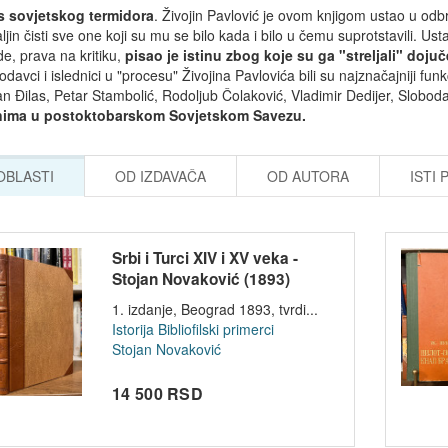
s sovjetskog termidora
. Živojin Pavlović je ovom knjigom ustao u odbr
ljin čisti sve one koji su mu se bilo kada i bilo u čemu suprotstavili. U
e, prava na kritiku,
pisao je istinu zbog koje su ga "streljali" doju
davci i islednici u "procesu" Živojina Pavlovića bili su najznačajniji fu
n Đilas, Petar Stambolić, Rodoljub Čolaković, Vladimir Dedijer, Sloboda
nima u postoktobarskom Sovjetskom Savezu.
 OBLASTI
OD IZDAVAČA
OD AUTORA
ISTI 
Srbi i Turci XIV i XV veka -
Stojan Novaković (1893)
1. izdanje, Beograd 1893, tvrdi...
Istorija
Bibliofilski primerci
Stojan Novaković
14 500 RSD