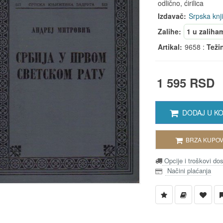
odlično, ćirilica
Izdavač:
Srpska knj
Zalihe:
1 u zaliha
Artikal:
9658 :
Teži
1 595 RSD
DODAJ U K
BRZA KUPOV
Opcije i troškovi do
Načini plaćanja