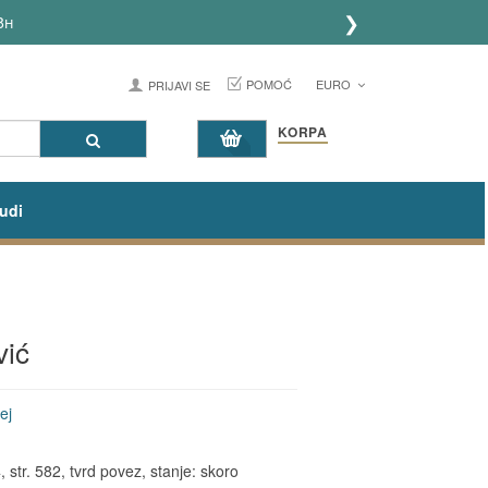
❯
h
POMOĆ
EURO
PRIJAVI SE
KORPA
udi
vić
ej
str. 582, tvrd povez, stanje: skoro