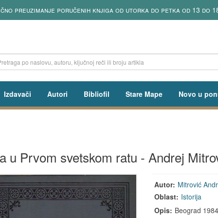
čno preuzimanje poručenih knjiga od utorka do petka od 13 do 18
Izdavači
Autori
Bibliofil
Stare Mape
Novo u pon
ja u Prvom svetskom ratu - Andrej Mitro
Autor:
Mitrović Andr
Oblast:
Istorija
Opis:
Beograd 1984, 