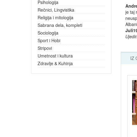
Psihologija
Andre
Rečnici, Lingvistika
je taj
Religija i mitologija
neuspe
Albani
Sabrana dela, kompleti
Juli1
Sociologija
Ujedi
Sport i Hobi
Stripovi
Umetnost i kultura
IZ
Zdravlje & Kuhinja