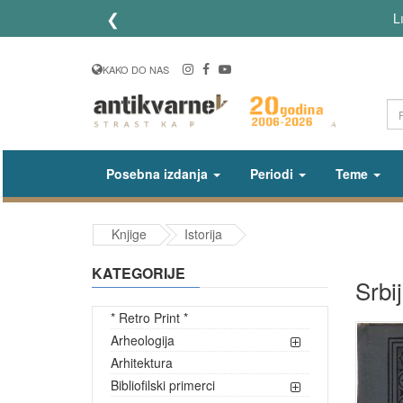
❮
Li
KAKO DO NAS
Posebna izdanja
Periodi
Teme
Knjige
Istorija
KATEGORIJE
Srbi
* Retro Print *
Arheologija
Arhitektura
Bibliofilski primerci