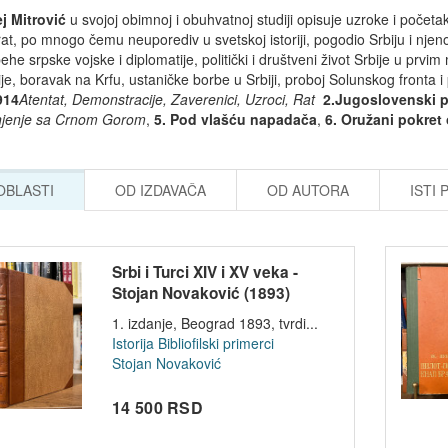
j Mitrović
u svojoj obimnoj i obuhvatnoj studiji opisuje uzroke i početa
 rat, po mnogo čemu neuporediv u svetskoj istoriji, pogodio Srbiju i njen
he srpske vojske i diplomatije, politički i društveni život Srbije u pr
je, boravak na Krfu, ustaničke borbe u Srbiji, proboj Solunskog fronta i
914
Atentat, Demonstracije, Zaverenici, Uzroci, Rat
2.Jugoslovenski 
njenje sa Crnom Gorom
,
5. Pod vlašću napadača
,
6. Oružani pokret
 OBLASTI
OD IZDAVAČA
OD AUTORA
ISTI 
Srbi i Turci XIV i XV veka -
Stojan Novaković (1893)
1. izdanje, Beograd 1893, tvrdi...
Istorija
Bibliofilski primerci
Stojan Novaković
14 500 RSD