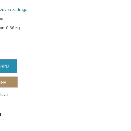
iževna zadruga
ma
na:
0.66 kg
ORPU
INA
stave