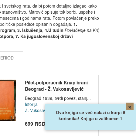
k I svetskog rata, da bi potom detaljno izlagao kako
o stanovništvo. Mitrović opisuje tok borbi, uspehe i
vim mesecima i godinama rata. Potom povlačenje preko
 političke posledice opisanih događaja.
1.
program
,
3. Iskušenja
,
4.U tuđini
Povlačenje na Krf,
 otpora
,
7. Ka jugoslovenskoj državi
PERIOD
Pilot-potporučnik Knap brani
Beograd - Ž. Vukosavljević
1939
Beograd 1939, tvrdi povez, stanj...
Istorija
×
Ž. Vukosavljević
Ova knjiga se već nalazi u korpi 5
korisnika! Knjiga u zalihama: 1
699 RSD