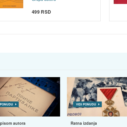
499 RSD
I PONUDU
VIDI PONUDU
tpisom autora
Ratna izdanja