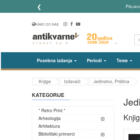
❮
Lično preuzimanje poru
KAKO DO NAS
Posebna izdanja
Periodi
Teme
Knjige
Izdavači
Jedinstvo, Priština
KATEGORIJE
Jedi
* Retro Print *
Knjig
Arheologija
Arhitektura
Bibliofilski primerci