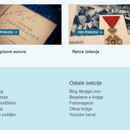
I PONUDU
VIDI PONUDU
tpisom autora
Ratna izdanja
Ostale sekcije
og
Blog Aknjige.com
rese
Besplatne e-knjige
rudžbine
Fotomagacin
ja
Otkup knjiga
 pošiljke
Youtube kanal