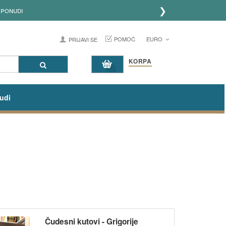
❯
POMOĆ
EURO
PRIJAVI SE
KORPA
udi
Čudesni kutovi - Grigorije