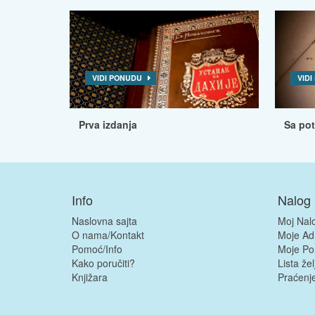
VIDI PONUDU
VID
Prva izdanja
Sa po
Info
Nalog
Naslovna sajta
Moj Nal
O nama/Kontakt
Moje Ad
Pomoć/Info
Moje Po
Kako poručiti?
Lista žel
Knjižara
Praćenje