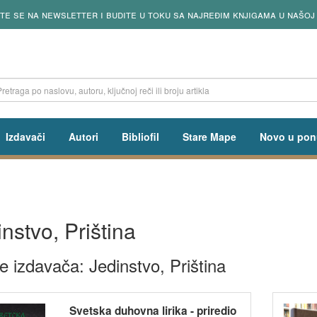
čenih knjiga od utorka do petka od 13 do 18h
Izdavači
Autori
Bibliofil
Stare Mape
Novo u pon
nstvo, Priština
e izdavača: Jedinstvo, Priština
Svetska duhovna lirika - priredio