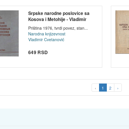
Srpske narodne poslovice sa
Kosova i Metohije - Vladimir
Cve...
Priština 1976, tvrdi povez, stan...
Narodna knjizevnost
Vladimir Cvetanović
649 RSD
‹
1
2
›