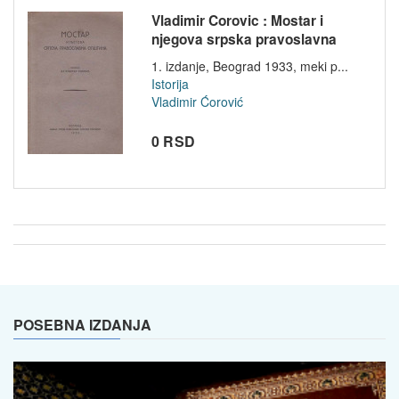
Vladimir Corovic : Mostar i
njegova srpska pravoslavna
opsti...
1. izdanje, Beograd 1933, meki p...
Istorija
Vladimir Ćorović
0 RSD
POSEBNA IZDANJA