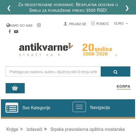
Za registrovane korisnike: Besplatna dostava u
❮
❯
Srbiji za porudžbine preko 3500 RSD!
EURO
POMOĆ
PRIJAVI SE
KAKO DO NAS
KORPA
Navigacija
Sve Kategorije
Knjige
Izdavači
Srpska pravoslavna opština mostarska