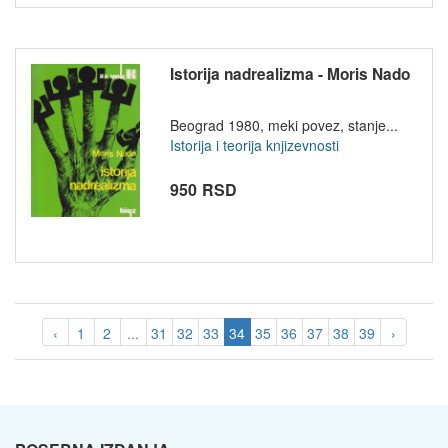
Istorija nadrealizma - Moris Nado
Beograd 1980, meki povez, stanje...
Istorija i teorija knjizevnosti
950 RSD
‹
1
2
...
31
32
33
34
35
36
37
38
39
›