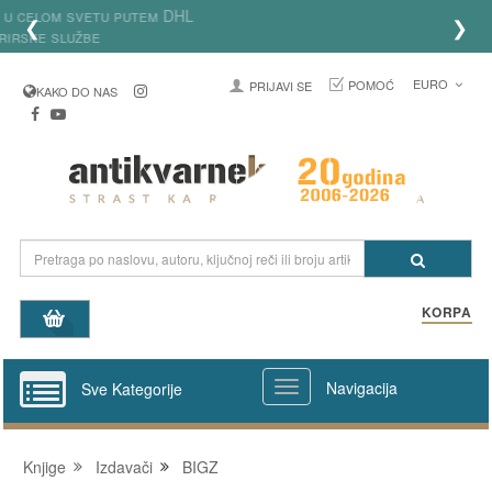
Dostava knjiga u celom svetu putem DHL
❮
❯
kurirske službe
EURO
POMOĆ
PRIJAVI SE
KAKO DO NAS
KORPA
Navigacija
Sve Kategorije
Knjige
Izdavači
BIGZ