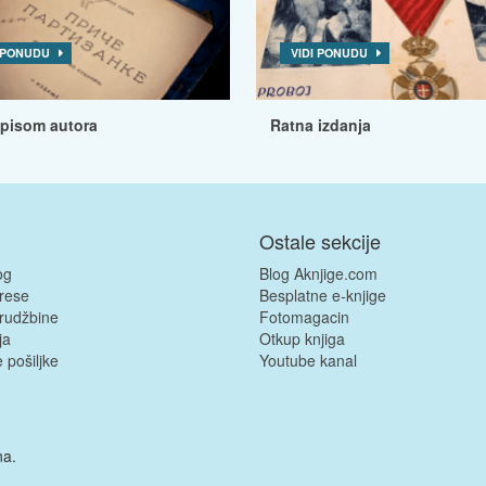
I PONUDU
VIDI PONUDU
tpisom autora
Ratna izdanja
Ostale sekcije
og
Blog Aknjige.com
rese
Besplatne e-knjige
rudžbine
Fotomagacin
ja
Otkup knjiga
 pošiljke
Youtube kanal
na.