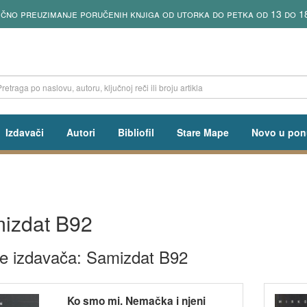
ka do petka od 13 do 18h
Izdavači
Autori
Bibliofil
Stare Mape
Novo u pon
izdat B92
ge izdavača: Samizdat B92
Ko smo mi. Nemačka i njeni