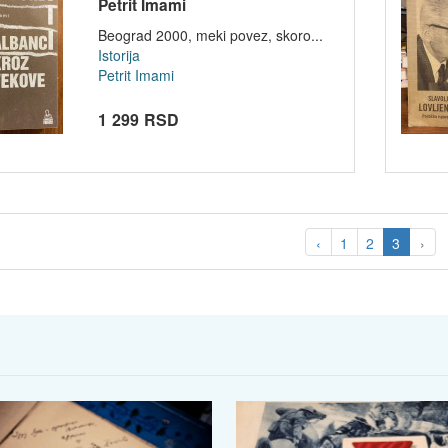
Petrit Imami
Beograd 2000, meki povez, skoro...
Istorija
Petrit Imami
1 299 RSD
‹
1
2
3
›