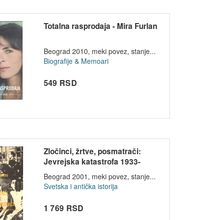
Totalna rasprodaja - Mira Furlan
Beograd 2010, meki povez, stanje...
Biografije & Memoari
549 RSD
Zločinci, žrtve, posmatrači:
Jevrejska katastrofa 1933-
1945....
Beograd 2001, meki povez, stanje...
Svetska i antička istorija
1 769 RSD