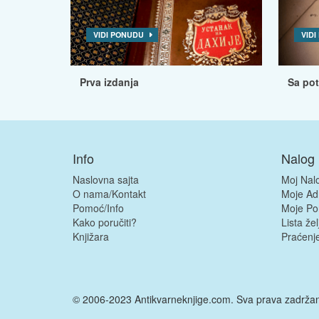
VIDI PONUDU
VID
Prva izdanja
Sa po
Info
Nalog
Naslovna sajta
Moj Nal
O nama/Kontakt
Moje Ad
Pomoć/Info
Moje Po
Kako poručiti?
Lista žel
Knjižara
Praćenje
© 2006-2023 Antikvarneknjige.com. Sva prava zadrža