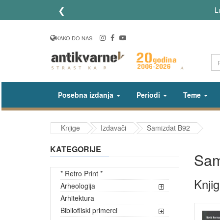
❮
Lično preuzimanje poručenih knjiga od utor
KAKO DO NAS
Posebna izdanja
Periodi
Teme
Knjige
Izdavači
Samizdat B92
KATEGORIJE
Sam
* Retro Print *
Knji
Arheologija
Arhitektura
Bibliofilski primerci