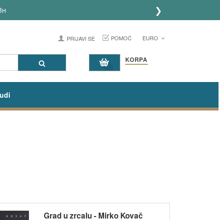
❯
POMOĆ
EURO
PRIJAVI SE
KORPA
udi
Grad u zrcalu - Mirko Kovač